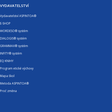
VYDAVATELSTVÍ
Vydavatelství ASPINTOA®
E-SHOP
WORDESO® systém
DIALOGIS® systém
GRAMMAX® systém
INFITY® systém
EQ KNIHY
Program etické výchovy
Mapa škol
Metoda ASPINTOA®
Proč změna