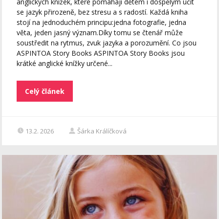
anglických knížek, které pomáhají dětem i dospělým učit
se jazyk přirozeně, bez stresu a s radostí. Každá kniha
stojí na jednoduchém principu:jedna fotografie, jedna
věta, jeden jasný význam.Díky tomu se čtenář může
soustředit na rytmus, zvuk jazyka a porozumění. Co jsou
ASPINTOA Story Books ASPINTOA Story Books jsou
krátké anglické knížky určené...
Celý článek
13.2. 2026
Šárka Králíčková