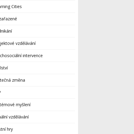
rning Cities
zařazené
nikání
jektové vzdělávání
chosociální intervence
lství
utečná změna
P
stémové myšlení
uální vzdělávání
stní hry