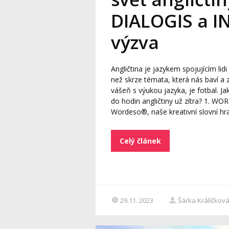
DIALOGIS a IN
výzva
Angličtina je jazykem spojujícím lidi
než skrze témata, která nás baví a 
vášeň s výukou jazyka, je fotbal.
do hodin angličtiny už zítra? 1. W
Wordeso®, naše kreativní slovní hra,
Celý článek
29.11. 2023
Šárka Králíčkov