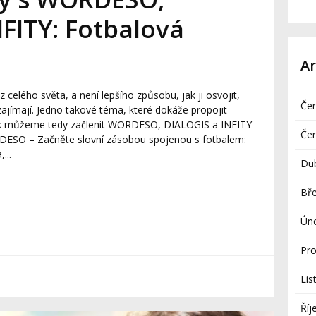
FITY: Fotbalová
Ar
 z celého světa, a není lepšího způsobu, jak ji osvojit,
Če
zajímají. Jedno takové téma, které dokáže propojit
 Jak můžeme tedy začlenit WORDESO, DIALOGIS a INFITY
Če
ORDESO – Začněte slovní zásobou spojenou s fotbalem:
...
Du
Bř
Ún
Pro
á
Lis
Říj