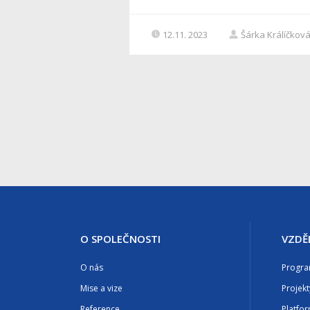
12.11. 2023
Šárka Králíčkov
O SPOLEČNOSTI
VZDĚ
O nás
Progr
Mise a vize
Projekt
Reference
Platfo