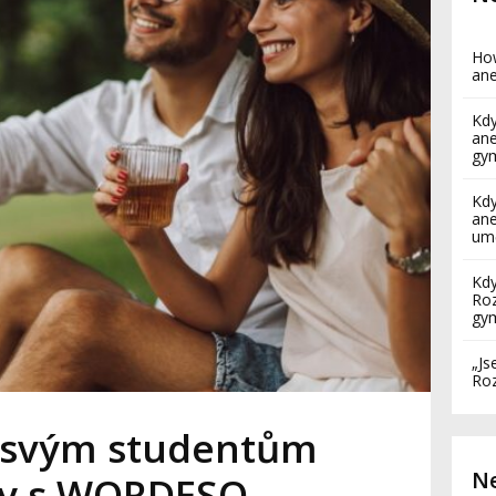
How
ane
Kdy
ane
gy
Kdy
ane
umě
Kdy
Roz
gy
„Js
Roz
 svým studentům
Ne
iny s WORDESO,