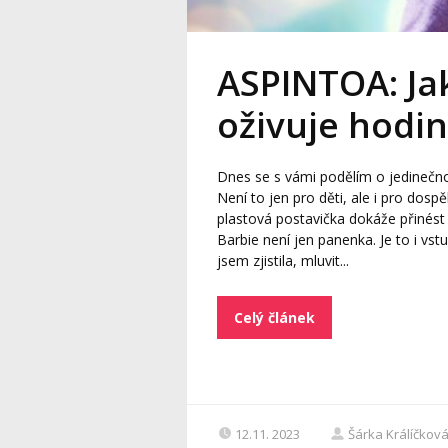
ASPINTOA: Ja
oživuje hodin
Dnes se s vámi podělím o jedinečno
Není to jen pro děti, ale i pro dos
plastová postavička dokáže přinést 
Barbie není jen panenka. Je to i vst
jsem zjistila, mluvit...
Celý článek
12.11. 2023
Šárka Králíčkov