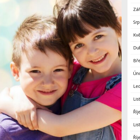
Zář
Sr
Kv
Du
Bř
Ún
Le
Lis
Říj
Lis
Říj