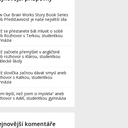
 Our Brain Works Story Book Series
b Představivost je naše největší síla
ž se přestanete bát mluvit o sobě
b Rozhovor s Terkou, studentkou
mnázia
ž začnete přemýšlet v angličtině
b rozhovor s Klárou, studentkou
lecké školy
ž slovíčka začnou dávat smysl aneb
hovor s Katkou, studentkou
mnázia
em lepší, než jsem si myslela“ aneb
hovor s Adél, studentkou gymnázia
jnovější komentáře