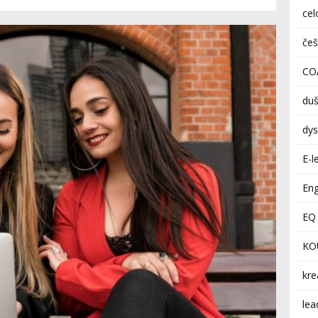
cel
češ
CO
duš
dys
E-l
Eng
EQ 
KO
kre
lea