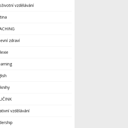
oživotní vzdělávání
tina
ACHING
evní zdraví
lexie
earning
lish
knihy
UČINK
ativní vzdělávání
dership