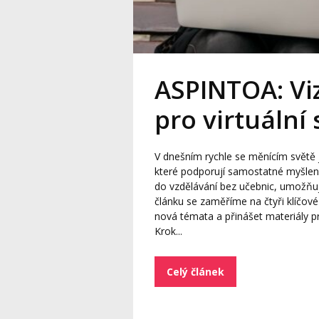
ASPINTOA: Viz
pro virtuální 
V dnešním rychle se měnícím světě
které podporují samostatné myšlení,
do vzdělávání bez učebnic, umožňujíc
článku se zaměříme na čtyři klíčov
nová témata a přinášet materiály
Krok...
Celý článek