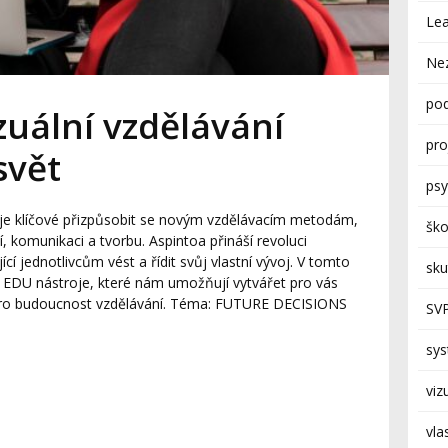
Lea
Ne
pod
uální vzdělávání
pro
svět
psy
 je klíčové přizpůsobit se novým vzdělávacím metodám,
ško
 komunikaci a tvorbu. Aspintoa přináší revoluci
í jednotlivcům vést a řídit svůj vlastní vývoj. V tomto
sk
é EDU nástroje, které nám umožňují vytvářet pro vás
 pro budoucnost vzdělávání. Téma: FUTURE DECISIONS
SV
sy
viz
vla