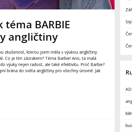
Zář
k téma BARBIE
Sr
y angličtiny
Če
Če
u zkušenost, kterou jsem měla s výukou angličtiny.
pělé. Co je tím zázrakem? Téma Barbie! Ano, ta malá
do výuky nejen radost, ale také efektivitu. Proč Barbie?
upní brána do světa angličtiny pro všechny úrovně. Jak
R
AD
ang
bil
bud
á