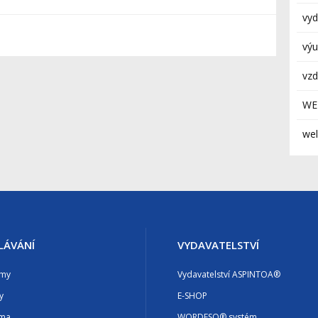
vyd
á
výu
vzd
WE
wel
LÁVÁNÍ
VYDAVATELSTVÍ
amy
Vydavatelství ASPINTOA®
y
E-SHOP
rma
WORDESO® systém