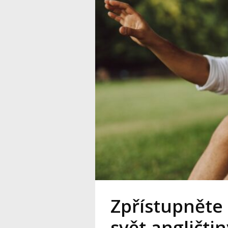
Zpřístupněte
svět angličt