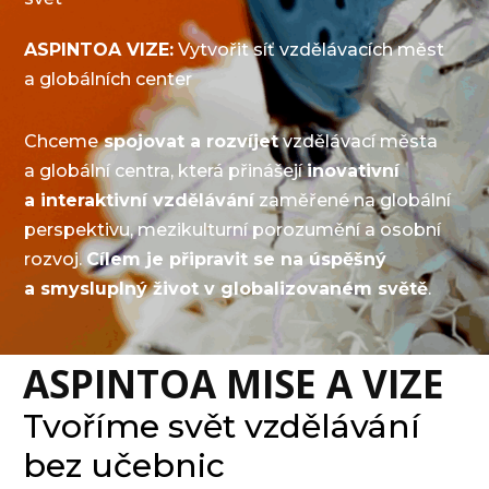
ASPINTOA VIZE:
Vytvořit síť vzdělávacích měst
a globálních center
Chceme
spojovat a rozvíjet
vzdělávací města
a globální centra, která přinášejí
inovativní
a interaktivní vzdělávání
zaměřené na globální
perspektivu, mezikulturní porozumění a osobní
rozvoj.
Cílem je připravit se na úspěšný
a smysluplný život v globalizovaném světě
.
ASPINTOA MISE A VIZE
Tvoříme svět vzdělávání
bez učebnic