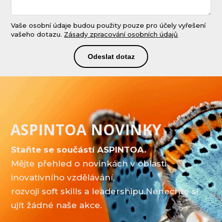
Vaše osobní údaje budou použity pouze pro účely vyřešení
vašeho dotazu.
Zásady zpracování osobních údajů
Odeslat dotaz
ASPINTOA NOVINKY
Staňte se součástí ASPINTOA.
Mějte přehled o novinkách v oblasti
inovativního vzdělávání,
rozvoji soft skills a leadershipu.Nenechte si
ujít žádné naše akce.