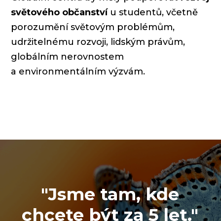
světového občanství
u studentů, včetně
porozumění světovým problémům,
udržitelnému rozvoji, lidským právům,
globálním nerovnostem
a environmentálním výzvám.
"Jsme tam, kde
chcete být za 5 let."