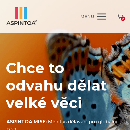
MENU
0
Chce to
odvahu dělat
velké věci
ASPINTOA MISE:
Měnit vzdělávání pro globální
svět