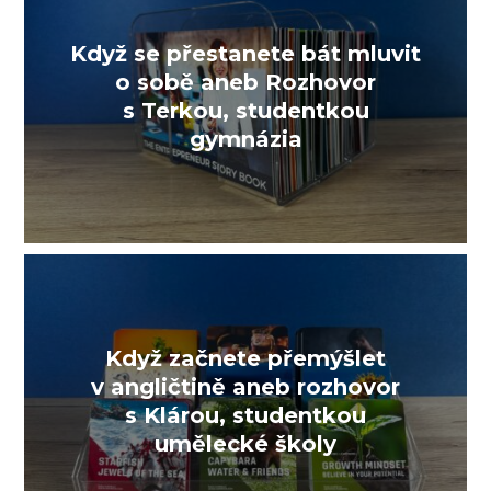
Když se přestanete bát mluvit
o sobě aneb Rozhovor
s Terkou, studentkou
gymnázia
Když začnete přemýšlet
v angličtině aneb rozhovor
s Klárou, studentkou
umělecké školy