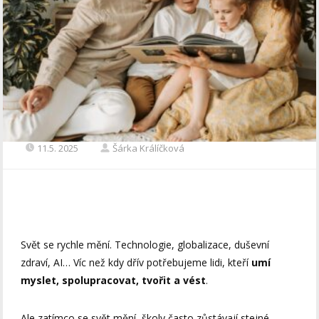
11.5. 2025
Šárka Králíčková
Svět se rychle mění. Technologie, globalizace, duševní
zdraví, AI… Víc než kdy dřív potřebujeme lidi, kteří
umí
myslet, spolupracovat, tvořit a vést
.
Ale zatímco se svět mění, školy často zůstávají stejné.