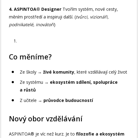
4. ASPINTOA® Designer
Tvořím systém, nové cesty,
měním prostředí a inspiruji další. (
tvůrci, vizionáři,
podnikatelé, inovátoři
)
Co měníme?
Ze školy →
živé komunity
, které vzdělávají celý život
Ze systému →
ekosystém sdílení, spolupráce
a růstů
Z učitele →
průvodce budoucností
Nový obor vzdělávání
ASPINTOA® je víc než kurz. Je to
filozofie a ekosystém