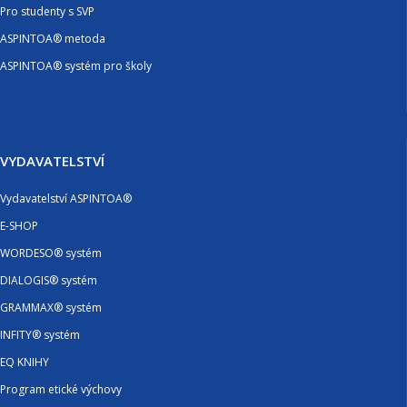
Pro studenty s SVP
ASPINTOA® metoda
ASPINTOA® systém pro školy
VYDAVATELSTVÍ
Vydavatelství ASPINTOA®
E-SHOP
WORDESO® systém
DIALOGIS® systém
GRAMMAX® systém
INFITY® systém
EQ KNIHY
Program etické výchovy