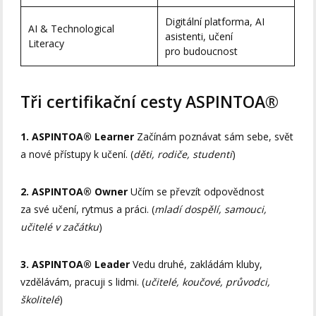
Digitální platforma, AI
AI & Technological
asistenti, učení
Literacy
pro budoucnost
Tři certifikační cesty ASPINTOA®
1. ASPINTOA® Learner
Začínám poznávat sám sebe, svět
a nové přístupy k učení. (
děti, rodiče, studenti
)
2. ASPINTOA® Owner
Učím se převzít odpovědnost
za své učení, rytmus a práci. (
mladí dospělí, samouci,
učitelé v začátku
)
3. ASPINTOA® Leader
Vedu druhé, zakládám kluby,
vzdělávám, pracuji s lidmi. (
učitelé, koučové, průvodci,
školitelé
)