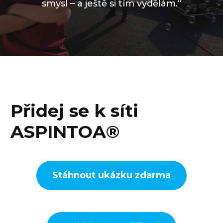
smysl – a ještě si tím vydělám.“
Přidej se k síti
ASPINTOA®
Stáhnout ukázku zdarma