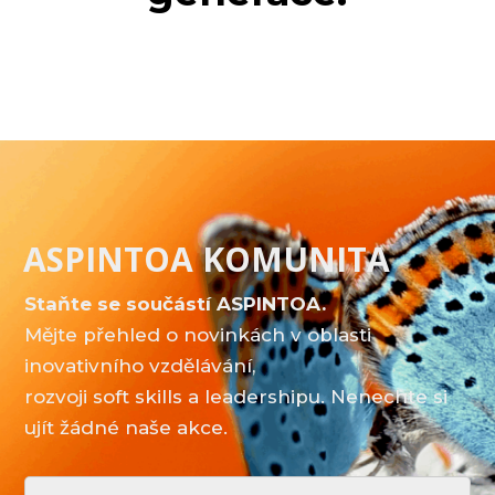
ASPINTOA KOMUNITA
Staňte se součástí ASPINTOA.
Mějte přehled o novinkách v oblasti
inovativního vzdělávání,
rozvoji soft skills a leadershipu. Nenechte si
ujít žádné naše akce.