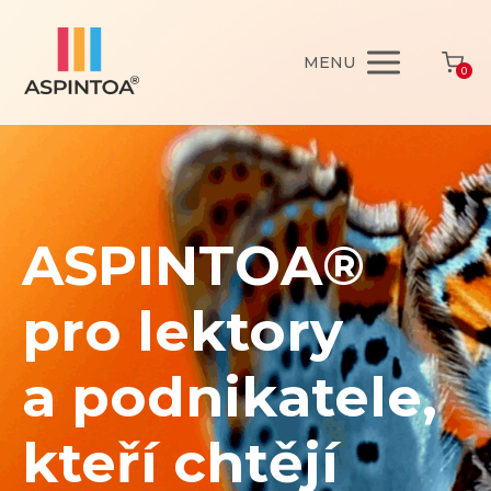
MENU
0
ASPINTOA®
pro lektory
a podnikatele,
kteří chtějí