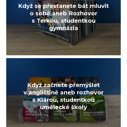
Když se přestanete bát mluvit
o sobě aneb Rozhovor
s Terkou, studentkou
gymnázia
Když začnete přemýšlet
v angličtině aneb rozhovor
s Klárou, studentkou
umělecké školy