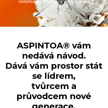
celoživotní vzdělávání Aspintoa®
ASPINTOA® vám
nedává návod.
Dává vám prostor stát
se lídrem,
tvůrcem
a
průvodcem nové
generace.