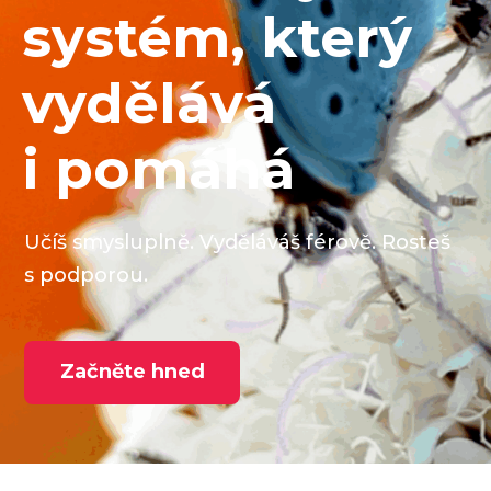
systém, který
vydělává
i pomáhá
Učíš smysluplně. Vyděláváš férově. Rosteš
s podporou.
Začněte hned