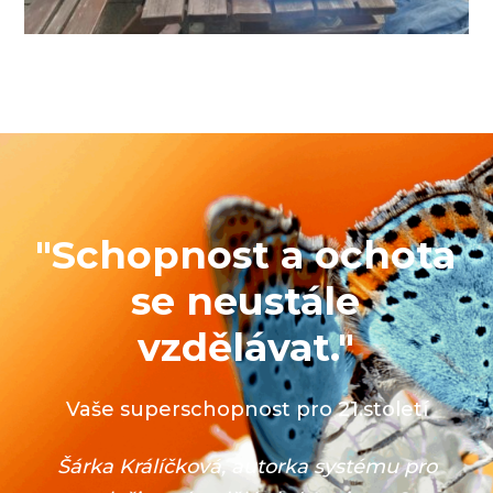
"Schopnost a ochota
se neustále
vzdělávat."
Vaše superschopnost pro 21.století
Šárka Králíčková, autorka systému
pro