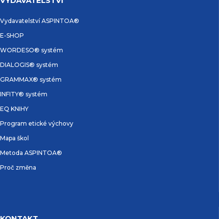
VYDAVATELSTVÍ
Vydavatelství ASPINTOA®
E-SHOP
WORDESO® systém
DIALOGIS® systém
GRAMMAX® systém
INFITY® systém
EQ KNIHY
Program etické výchovy
Mapa škol
Metoda ASPINTOA®
Proč změna
KONTAKT