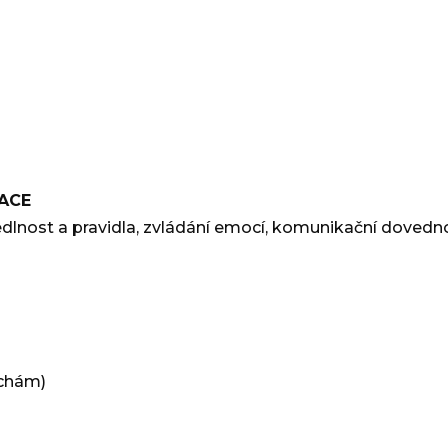
ACE
lnost a pravidla, zvládání emocí, komunikační dovedn
uchám)