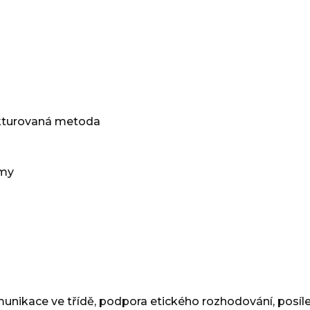
kturovaná metoda
amy
munikace ve třídě, podpora etického rozhodování, posíle