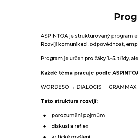
Prog
ASPINTOA je strukturovaný program et
Rozvíjí komunikaci, odpovědnost, empat
Program je určen pro žáky 1.–5. třídy, al
Každé téma pracuje podle ASPINTO
WORDESO → DIALOGIS → GRAMMAX →
Tato struktura rozvíjí:
porozumění pojmům
diskusi a reflexi
kritické myšlení