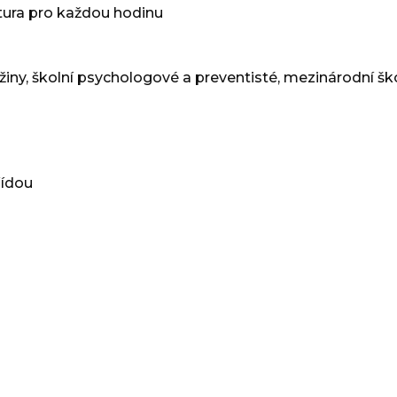
ktura pro každou hodinu
í družiny, školní psychologové a preventisté, mezinárodní šk
řídou