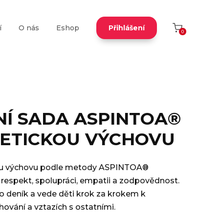
í
O nás
Eshop
Přihlášení
0
Í SADA ASPINTOA®
 ETICKOU VÝCHOVU
kou výchovu podle metody ASPINTOA®
respekt, spolupráci, empatii a zodpovědnost.
o deník a vede děti krok za krokem k
hování a vztazích s ostatními.