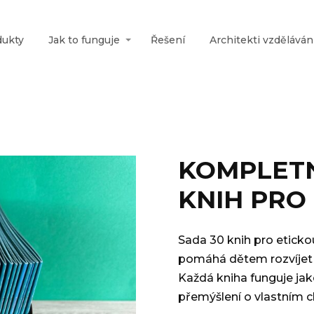
dukty
Jak to funguje
Řešení
Architekti vzděláván
KOMPLETN
KNIH PRO
Sada 30 knih pro etic
pomáhá dětem rozvíjet 
Každá kniha funguje jak
přemýšlení o vlastním c