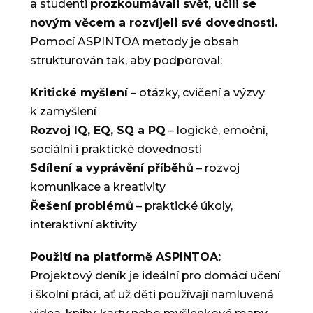
a studenti
prozkoumávali svět, učili se
novým věcem a rozvíjeli své dovednosti.
Pomocí ASPINTOA metody je obsah
strukturován tak, aby podporoval:
Kritické myšlení
– otázky, cvičení a výzvy
k zamyšlení
Rozvoj IQ, EQ, SQ a PQ
– logické, emoční,
sociální i praktické dovednosti
Sdílení a vyprávění příběhů
– rozvoj
komunikace a kreativity
Řešení problémů
– praktické úkoly,
interaktivní aktivity
Použití na platformě ASPINTOA:
Projektový deník je ideální pro domácí učení
i školní práci, ať už děti používají namluvená