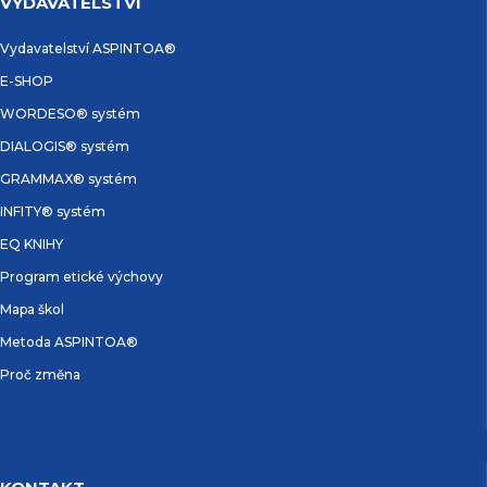
VYDAVATELSTVÍ
Vydavatelství ASPINTOA®
E-SHOP
WORDESO® systém
DIALOGIS® systém
GRAMMAX® systém
INFITY® systém
EQ KNIHY
Program etické výchovy
Mapa škol
Metoda ASPINTOA®
Proč změna