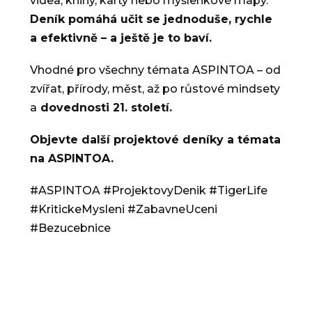
videa, knihy, karty nebo myšlenkové mapy.
Deník pomáhá učit se jednoduše, rychle
a efektivně – a ještě je to baví.
Vhodné pro všechny témata ASPINTOA – od
zvířat, přírody, měst, až po růstové mindsety
a
dovednosti 21. století.
Objevte další projektové deníky a témata
na ASPINTOA.
#ASPINTOA #ProjektovyDenik #TigerLife
#KritickeMysleni #ZabavneUceni
#Bezucebnice