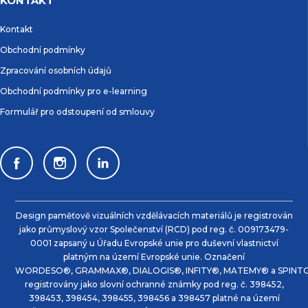
KONTAKT
Kontakt
Obchodní podmínky
Zpracování osobních údajů
Obchodní podmínky pro e-learning
Formulář pro odstoupení od smlouvy
Design paměťově vizuálních vzdělávacích materiálů je registrován
jako průmyslový vzor Společenství (RCD) pod reg. č. 009173479-
0001 zapsaný u Úřadu Evropské unie pro duševní vlastnictví
platným na území Evropské unie. Označení
WORDESO®, GRAMMAX®, DIALOGIS®, INFITY®, MATEMY® a SPINTO
registrovány jako slovní ochranné známky pod reg. č. 398452,
398453, 398454, 398455, 398456 a 398457 platné na území