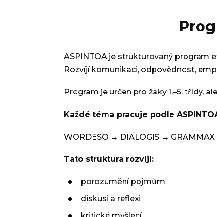
Prog
ASPINTOA je strukturovaný program et
Rozvíjí komunikaci, odpovědnost, empat
Program je určen pro žáky 1.–5. třídy, al
Každé téma pracuje podle ASPINTO
WORDESO → DIALOGIS → GRAMMAX →
Tato struktura rozvíjí:
porozumění pojmům
diskusi a reflexi
kritické myšlení