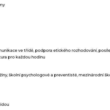
amy
munikace ve třídě, podpora etického rozhodování, posíle
ktura pro každou hodinu
í družiny, školní psychologové a preventisté, mezinárodní šk
řídou