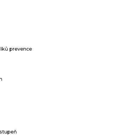
diků prevence
m
 stupeň