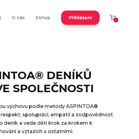
í
O nás
Eshop
Přihlášení
0
INTOA® DENÍKŮ
 VE SPOLEČNOSTI
ckou výchovu podle metody ASPINTOA®
respekt, spolupráci, empatii a zodpovědnost.
o deník a vede děti krok za krokem k
hování a vztazích s ostatními.