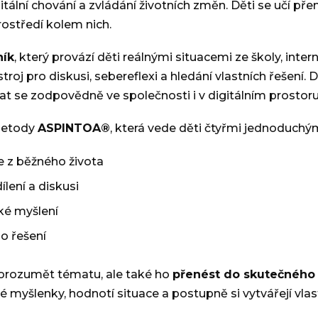
igitální chování a zvládání životních změn. Děti se učí př
prostředí kolem nich.
ník
, který provází děti reálnými situacemi ze školy, inte
stroj pro diskusi, sebereflexi a hledání vlastních řešení.
at se zodpovědně ve společnosti i v digitálním prostoru
 metody
ASPINTOA®
, která vede děti čtyřmi jednoduchým
e z běžného života
lení a diskusi
ké myšlení
ho řešení
orozumět tématu, ale také ho
přenést do skutečného 
é myšlenky, hodnotí situace a postupně si vytvářejí vlas