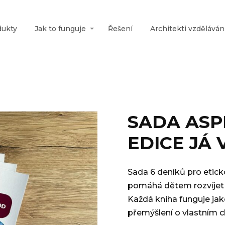
dukty
Jak to funguje
Řešení
Architekti vzděláván
SADA ASP
EDICE JÁ
Sada 6 deníků pro eti
pomáhá dětem rozvíjet 
Každá kniha funguje jak
přemýšlení o vlastním c