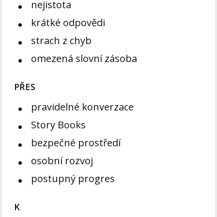
nejistota
krátké odpovědi
strach z chyb
omezená slovní zásoba
PŘES
pravidelné konverzace
Story Books
bezpečné prostředí
osobní rozvoj
postupný progres
K