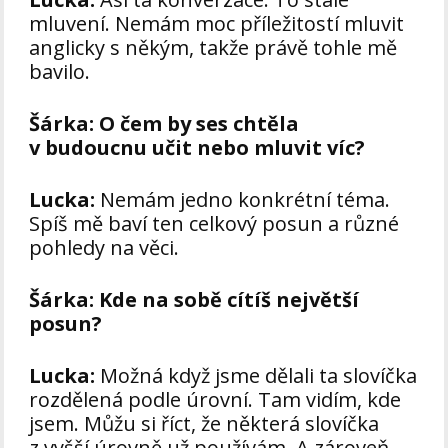
mluvení. Nemám moc příležitostí mluvit
anglicky s někým, takže právě tohle mě
bavilo.
Šárka:
O čem by ses chtěla
v budoucnu učit nebo mluvit víc?
Lucka:
Nemám jedno konkrétní téma.
Spíš mě baví ten celkový posun a různé
pohledy na věci.
Šárka:
Kde na sobě cítíš největší
posun?
Lucka:
Možná když jsme dělali ta slovíčka
rozdělená podle úrovní. Tam vidím, kde
jsem. Můžu si říct, že některá slovíčka
z vyšší úrovně už používám. A zároveň