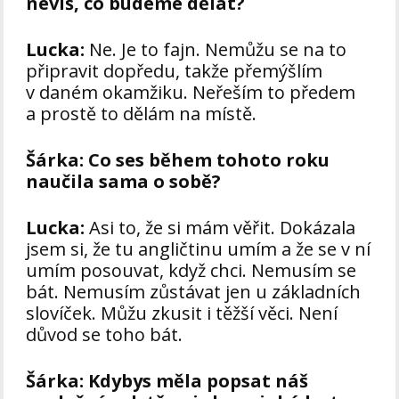
nevíš, co budeme dělat?
Lucka:
Ne. Je to fajn. Nemůžu se na to
připravit dopředu, takže přemýšlím
v daném okamžiku. Neřeším to předem
a prostě to dělám na místě.
Šárka:
Co ses během tohoto roku
naučila sama o sobě?
Lucka:
Asi to, že si mám věřit. Dokázala
jsem si, že tu angličtinu umím a že se v ní
umím posouvat, když chci. Nemusím se
bát. Nemusím zůstávat jen u základních
slovíček. Můžu zkusit i těžší věci. Není
důvod se toho bát.
Šárka:
Kdybys měla popsat náš