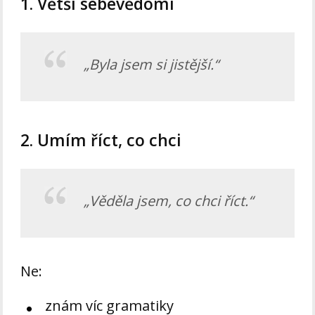
1. Větší sebevědomí
„Byla jsem si jistější.“
2. Umím říct, co chci
„Věděla jsem, co chci říct.“
Ne:
znám víc gramatiky