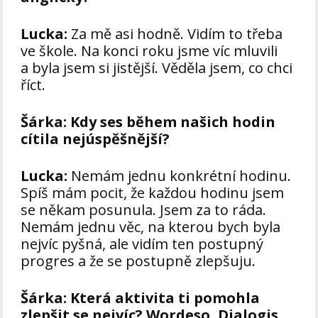
Lucka:
Za mě asi hodně. Vidím to třeba
ve škole. Na konci roku jsme víc mluvili
a byla jsem si jistější. Věděla jsem, co chci
říct.
Šárka:
Kdy ses během našich hodin
cítila nejúspěšnější?
Lucka:
Nemám jednu konkrétní hodinu.
Spíš mám pocit, že každou hodinu jsem
se někam posunula. Jsem za to ráda.
Nemám jednu věc, na kterou bych byla
nejvíc pyšná, ale vidím ten postupný
progres a že se postupně zlepšuju.
Šárka:
Která aktivita ti pomohla
zlepšit se nejvíc? Wordeso, Dialogis,