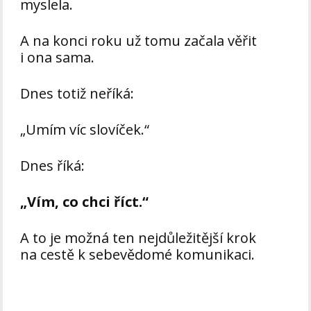
myslela.
A na konci roku už tomu začala věřit
i ona sama.
Dnes totiž neříká:
„Umím víc slovíček.“
Dnes říká:
„Vím, co chci říct.“
A to je možná ten nejdůležitější krok
na cestě k sebevědomé komunikaci.