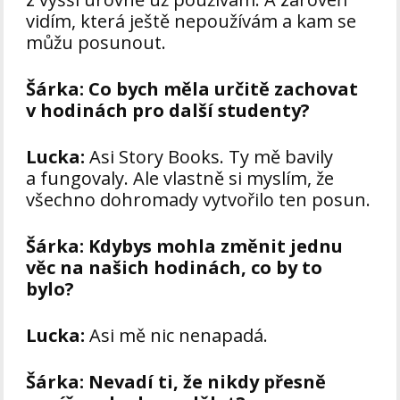
vidím, která ještě nepoužívám a kam se
můžu posunout.
Šárka:
Co bych měla určitě zachovat
v hodinách pro další studenty?
Lucka:
Asi Story Books. Ty mě bavily
a fungovaly. Ale vlastně si myslím, že
všechno dohromady vytvořilo ten posun.
Šárka:
Kdybys mohla změnit jednu
věc na našich hodinách, co by to
bylo?
Lucka:
Asi mě nic nenapadá.
Šárka:
Nevadí ti, že nikdy přesně