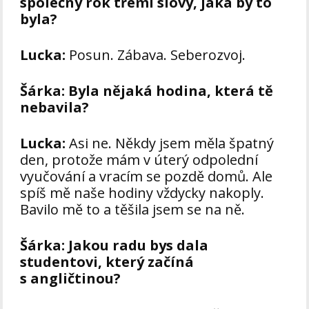
společný rok třemi slovy, jaká by to
byla?
Lucka:
Posun. Zábava. Seberozvoj.
Šárka:
Byla nějaká hodina, která tě
nebavila?
Lucka:
Asi ne. Někdy jsem měla špatný
den, protože mám v úterý odpolední
vyučování a vracím se pozdě domů. Ale
spíš mě naše hodiny vždycky nakoply.
Bavilo mě to a těšila jsem se na ně.
Šárka:
Jakou radu bys dala
studentovi, který začíná
s angličtinou?