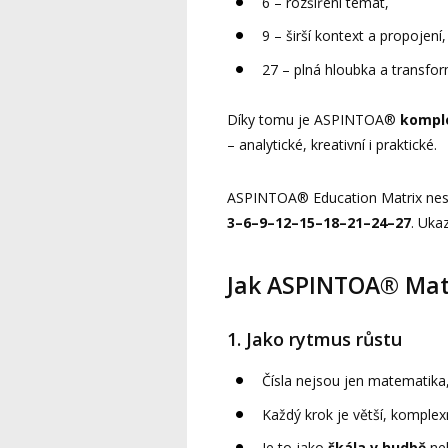
6 – rozšíření témat,
9 – širší kontext a propojení,
27 – plná hloubka a transfo
Díky tomu je ASPINTOA®
komple
– analytické, kreativní i praktické.
ASPINTOA® Education Matrix nesto
3–6–9–12–15–18–21–24–27
. Uka
Jak ASPINTOA® Mat
1. Jako rytmus růstu
Čísla nejsou jen matematika
Každý krok je větší, komplex
Je to jako
škála v hudbě
ne