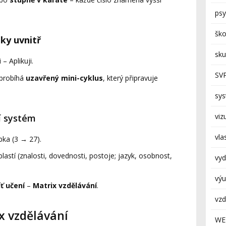
psy
ško
ky uvnitř
sk
– Aplikuji.
SV
 probíhá
uzavřený mini-cyklus
, který připravuje
sy
viz
ní systém
vla
ka (3 → 27).
lastí (znalosti, dovednosti, postoje; jazyk, osobnost,
vyd
výu
íť učení
–
Matrix vzdělávání
.
vzd
 vzdělávání
WE