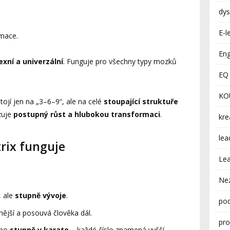
dys
E-l
rmace.
Eng
xní a univerzální
. Funguje pro všechny typy mozků
EQ 
KO
jí jen na „3–6–9“, ale na celé
stoupající struktuře
zuje
postupný růst a hlubokou transformaci
.
kre
lea
rix funguje
Lea
Ne
, ale
stupně vývoje
.
pod
nější a posouvá člověka dál.
pro
bo
stupně v karate
– každé číslo znamená vyšší