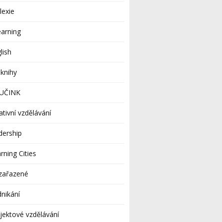
lexie
earning
lish
knihy
UČINK
ativní vzdělávání
dership
rning Cities
zařazené
nikání
jektové vzdělávání