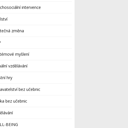
chosociální intervence
lství
utečná změna
P
stémové myšlení
uální vzdělávání
stní hry
avatelství bez učebnic
ka bez učebnic
ělávání
LL-BEING