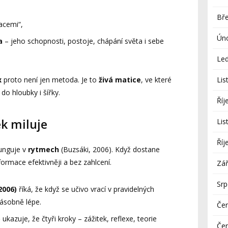
Bř
acemi“,
Ún
a
– jeho schopnosti, postoje, chápání světa i sebe
Le
x
proto není jen metoda. Je to
živá matice
, ve které
Lis
do hloubky i šířky.
Říj
k miluje
Lis
Říj
unguje v
rytmech
(Buzsáki, 2006). Když dostane
nformace efektivněji a bez zahlcení.
Zář
Sr
2006)
říká, že když se učivo vrací v pravidelných
ásobně lépe.
Če
)
ukazuje, že čtyři kroky – zážitek, reflexe, teorie
Če