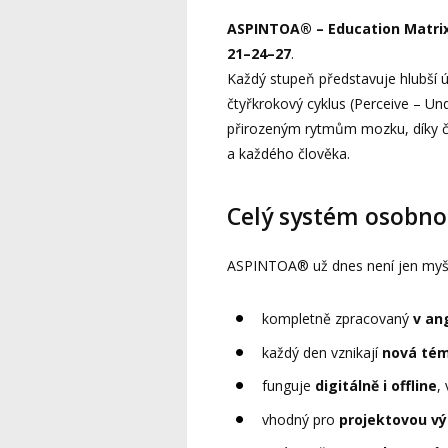
ASPINTOA® – Education Matri
21–24–27
.
Každý stupeň představuje hlubší 
čtyřkrokový cyklus (Perceive – Un
přirozeným rytmům mozku, díky č
a každého člověka.
Celý systém osobno
ASPINTOA® už dnes není jen myšl
kompletně zpracovaný
v ang
každý den vznikají
nová té
funguje
digitálně i offline
,
vhodný pro
projektovou vý