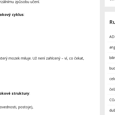
erzálnímu způsobu učení.
rokový cyklus
:
R
AD
ang
bil
 který mozek miluje. Už není zahlcený – ví, co čekat,
bud
cel
češ
bkové struktury
:
CO
 dovednosti, postoje),
duš