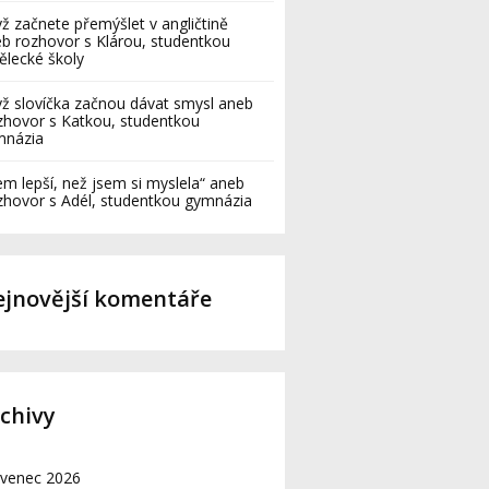
ž začnete přemýšlet v angličtině
b rozhovor s Klárou, studentkou
lecké školy
ž slovíčka začnou dávat smysl aneb
hovor s Katkou, studentkou
mnázia
em lepší, než jsem si myslela“ aneb
hovor s Adél, studentkou gymnázia
jnovější komentáře
chivy
rvenec 2026