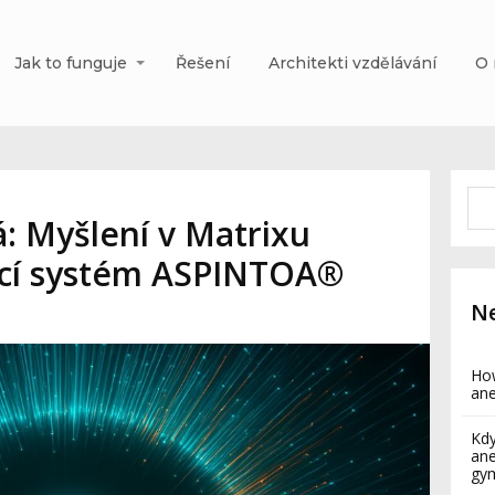
Jak to funguje
Řešení
Architekti vzdělávání
O 
á: Myšlení v Matrixu
ací systém ASPINTOA®
Ne
How
ane
Kdy
ane
gy