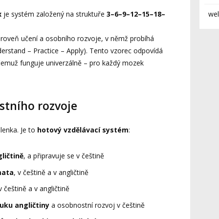
x
je systém založený na struktuře
3–6–9–12–15–18–
wel
úroveň učení a osobního rozvoje, v němž probíhá
derstand – Practice – Apply). Tento vzorec odpovídá
emuž funguje univerzálně – pro každý mozek
stního rozvoje
enka. Je to
hotový vzdělávací systém
:
ličtině
, a připravuje se v češtině
mata
, v češtině a v angličtině
 v češtině a v angličtině
uku angličtiny
a osobnostní rozvoj v češtině