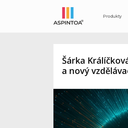
Produkty
Šárka Králíčkov
a nový vzděláv