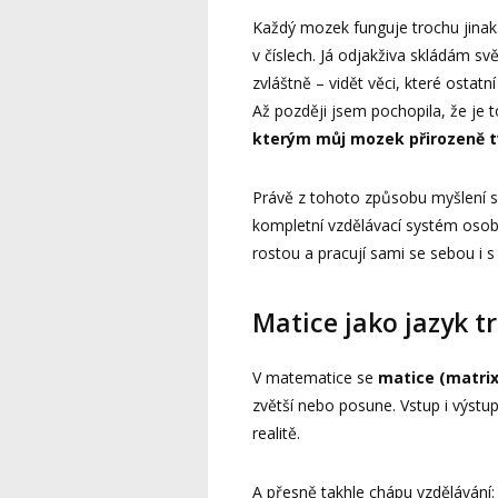
Každý mozek funguje trochu jinak.
v číslech. Já odjakživa skládám sv
zvláštně – vidět věci, které ostat
Až později jsem pochopila, že je t
kterým můj mozek přirozeně t
Právě z tohoto způsobu myšlení s
kompletní vzdělávací systém osobno
rostou a pracují sami se sebou i s
Matice jako jazyk 
V matematice se
matice (matrix
zvětší nebo posune. Vstup i výstup
realitě.
A přesně takhle chápu vzdělávání: