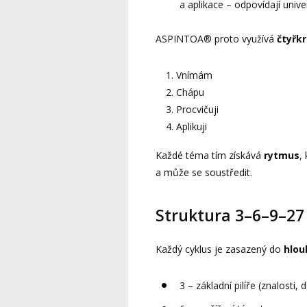
a aplikace – odpovídají univ
ASPINTOA® proto využívá
čtyřk
Vnímám
Chápu
Procvičuji
Aplikuji
Každé téma tím získává
rytmus
,
a může se soustředit.
Struktura 3–6–9–27
Každý cyklus je zasazený do
hlou
3 – základní pilíře (znalosti,