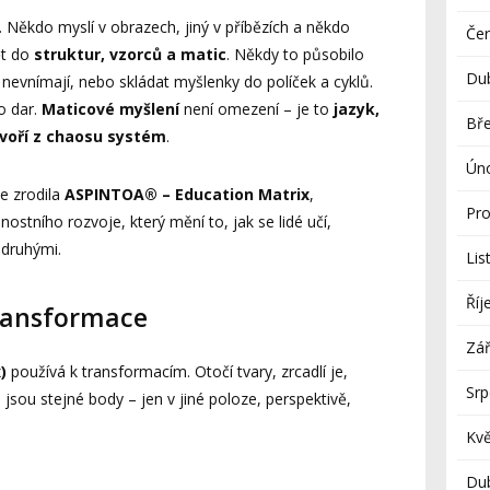
 Někdo myslí v obrazech, jiný v příbězích a někdo
Če
ět do
struktur, vzorců a matic
. Někdy to působilo
Du
ní nevnímají, nebo skládat myšlenky do políček a cyklů.
o dar.
Maticové myšlení
není omezení – je to
jazyk,
Bř
voří z chaosu systém
.
Ún
e zrodila
ASPINTOA® – Education Matrix
,
Pro
stního rozvoje, který mění to, jak se lidé učí,
 druhými.
Lis
Říj
transformace
Zář
)
používá k transformacím. Otočí tvary, zrcadlí je,
Sr
 jsou stejné body – jen v jiné poloze, perspektivě,
Kv
Du