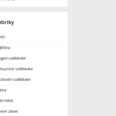
ubriky
HD
ličtina
ingvní vzdělávání
oucnost vzdělávání
oživotní vzdělávání
tina
ACHING
evní zdraví