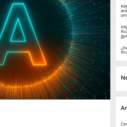
Kdy
ane
umě
Kdy
Roz
gy
„Js
Roz
Ne
Ar
Če