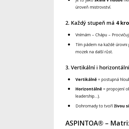
úroveň mistrovství.
2. Každý stupeň má
4 kro
Vnímám – Chápu – Procvičuji 
Tím pádem na každé úrovni
mozek na další růst.
3. Vertikální i horizontál
Vertikálně
= postupná hloub
Horizontálně
= propojení ob
leadership…).
Dohromady to tvoří
živou s
ASPINTOA® – Matrix