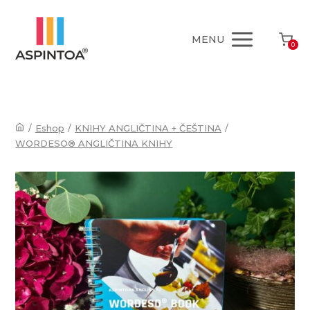
MENU
0
/
Eshop
/
KNIHY ANGLIČTINA + ČEŠTINA
/
WORDESO® ANGLIČTINA KNIHY