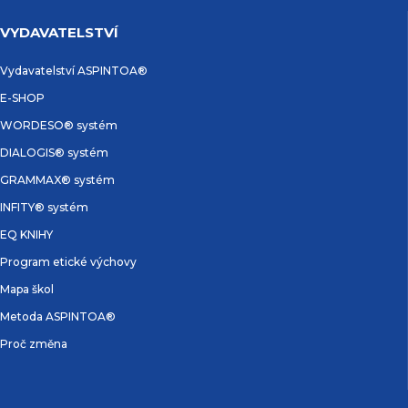
VYDAVATELSTVÍ
Vydavatelství ASPINTOA®
E-SHOP
WORDESO® systém
DIALOGIS® systém
GRAMMAX® systém
INFITY® systém
EQ KNIHY
Program etické výchovy
Mapa škol
Metoda ASPINTOA®
Proč změna