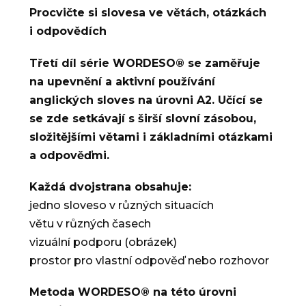
Procvičte si slovesa ve větách, otázkách
i odpovědích
Třetí díl série WORDESO® se zaměřuje
na upevnění a aktivní používání
anglických sloves na úrovni A2. Učící se
se zde setkávají s širší slovní zásobou,
složitějšími větami i základními otázkami
a odpověďmi.
Každá dvojstrana obsahuje:
jedno sloveso v různých situacích
větu v různých časech
vizuální podporu (obrázek)
prostor pro vlastní odpověď nebo rozhovor
Metoda WORDESO® na této úrovni