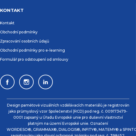
KONTAKT
Kontakt
Obchodní podmínky
Zpracování osobních údajů
Obchodní podmínky pro e-learning
Formulář pro odstoupení od smlouvy
Design paměťově vizuálních vzdělávacích materiálů je registrován
jako průmyslový vzor Společenství (RCD) pod reg. č. 009173479-
0001 zapsaný u Úřadu Evropské unie pro duševní vlastnictví
platným na území Evropské unie. Označení
WORDESO®, GRAMMAX®, DIALOGIS®, INFITY®, MATEMY® a SPINTO
registrovány jako slovní ochranné známky pod reg. č. 398452,