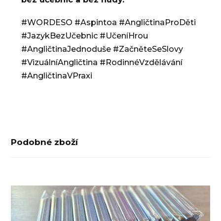
#WORDESO #Aspintoa #AngličtinaProDěti
#JazykBezUčebnic #UčeníHrou
#AngličtinaJednoduše #ZačněteSeSlovy
#VizuálníAngličtina #RodinnéVzdělávání
#AngličtinaVPraxi
Podobné zboží