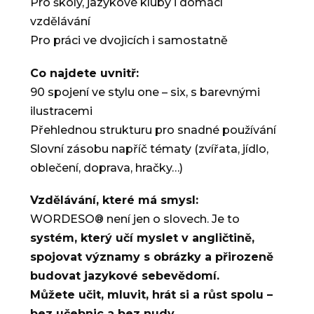
Pro školy, jazykové kluby i domácí
vzdělávání
Pro práci ve dvojicích i samostatně
Co najdete uvnitř:
90 spojení ve stylu one – six, s barevnými
ilustracemi
Přehlednou strukturu pro snadné používání
Slovní zásobu napříč tématy (zvířata, jídlo,
oblečení, doprava, hračky…)
Vzdělávání, které má smysl:
WORDESO® není jen o slovech. Je to
systém, který učí myslet v angličtině,
spojovat významy s obrázky a přirozeně
budovat jazykové sebevědomí.
Můžete učit, mluvit, hrát si a růst spolu –
bez učebnic a bez nudy.