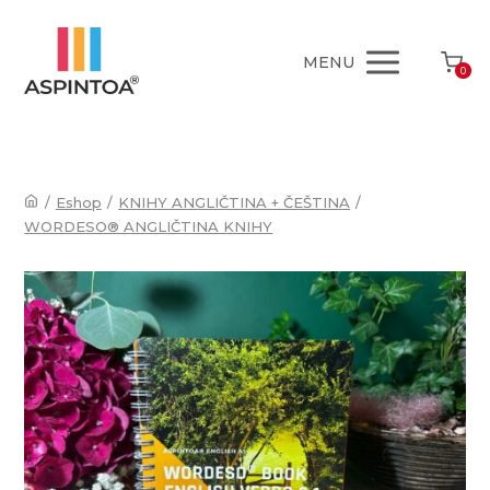
MENU
0
/
Eshop
/
KNIHY ANGLIČTINA + ČEŠTINA
/
WORDESO® ANGLIČTINA KNIHY