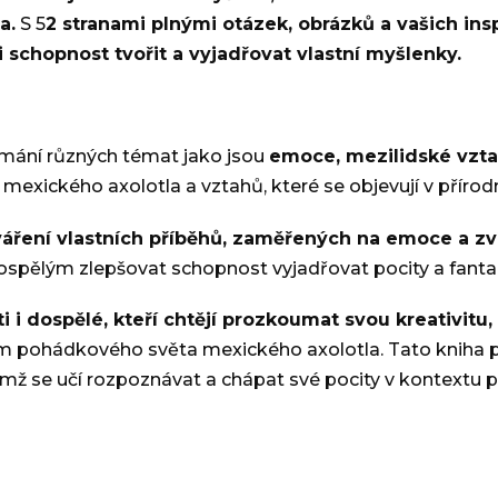
a.
S 5
2 stranami plnými otázek, obrázků a vašich ins
i schopnost tvořit a vyjadřovat vlastní myšlenky.
mání různých témat jako jsou
emoce, mezilidské vztahy
mexického axolotla a vztahů, které se objevují v přír
váření vlastních příběhů, zaměřených na emoce a zv
dospělým zlepšovat schopnost vyjadřovat pocity a fanta
ěti i dospělé, kteří chtějí prozkoumat svou kreativit
tvím pohádkového světa mexického axolotla. Tato kniha 
ičemž se učí rozpoznávat a chápat své pocity v kontextu 