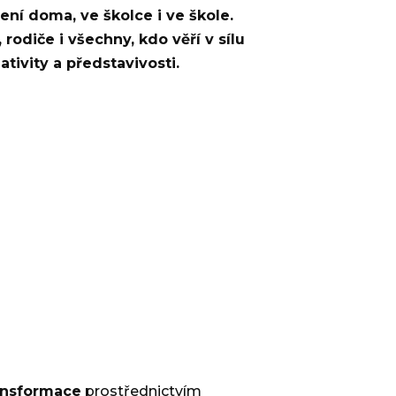
ení doma, ve školce i ve škole.
odiče i všechny, kdo věří v sílu
ativity a představivosti.
ransformace
prostřednictvím