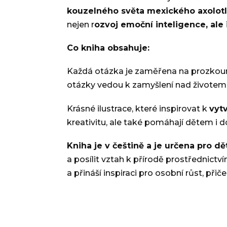
kouzelného světa mexického axolotl
nejen r
ozvoj emoční inteligence, ale 
Co kniha obsahuje:
Každá otázka je zaměřena na prozkou
otázky vedou k zamyšlení nad životem 
Krásné ilustrace, které inspirovat k
vyt
kreativitu, ale také pomáhají dětem i 
Kniha je v češtině a je určena pro d
a posílit vztah k přírodě prostřednic
a přináší inspiraci pro osobní růst, př