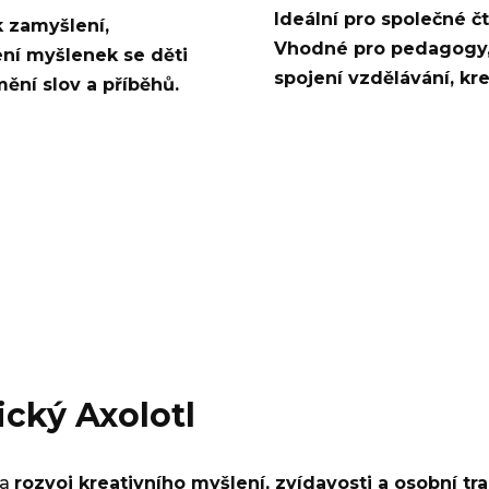
Ideální pro společné čt
k zamyšlení,
Vhodné pro pedagogy, r
ení myšlenek se děti
spojení vzdělávání, kre
ění slov a příběhů.
ický Axolotl
na
rozvoj kreativního myšlení, zvídavosti a osobní t