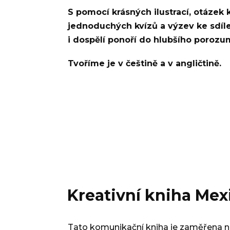
S pomocí krásných ilustrací, otázek 
jednoduchých kvízů a výzev ke sdíl
i dospělí ponoří do hlubšího porozum
Tvoříme je v češtině a v angličtině.
Kreativní kniha Mex
Tato komunikační kniha je zaměřena 