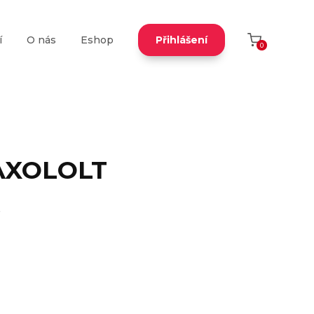
í
O nás
Eshop
Přihlášení
0
AXOLOLT
ě