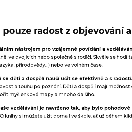
 pouze radost z objevování a
eálním nástrojem pro vzájemné povídání a vzděláván
, ve dvojicích nebo společně s rodiči. Skvěle se hodí tak
zyka, přírodovědy,...) nebo ve volném čase.
e děti a dospělí naučí učit se efektivně a s radostí
avost a touhu po poznání. Děti a dospělí mají možnost d
 tvořit myšlenkové mapy a mnoho dalšího.
aše vzdělávání je navrženo tak, aby bylo pohodové 
Q knihy si můžete užít doma i ve škole, ať už během kli