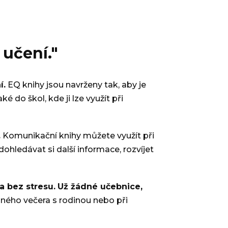
 učení."
í.
EQ knihy jsou navrženy tak, aby je
é do škol, kde ji lze využít při
.
Komunikační knihy můžete využít při
ohledávat si další informace, rozvíjet
a bez stresu.
Už žádné učebnice,
dného večera s rodinou nebo při