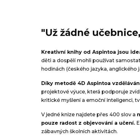
"Už žádné učebnice,
Kreativní knihy od Aspintoa jsou id
děti a dospělí mohli používat samostatně
hodinách (českého jazyka, anglického ja
Díky metodě 4D Aspintoa vzdělávání s
projektové výuce, která podporuje zvíd
kritické myšlení a emoční inteligenci,
V jedné knize najdete přes 400 slov a
n
pouze radost z objevování a učení.
E
zábavných školních aktivitách.