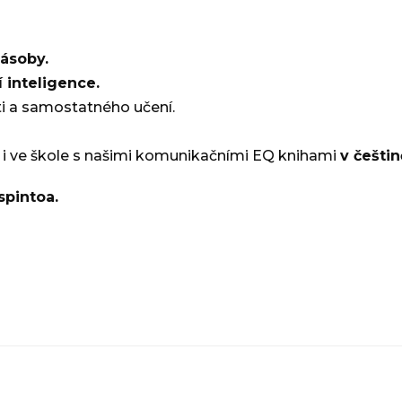
zásoby.
 inteligence.
ti a samostatného učení.
a i ve škole s našimi komunikačními EQ knihami
v češtin
spintoa.