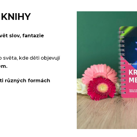
 KNIHY
ět slov, fantazie
o světa, kde děti objevují
em.
sti různých formách