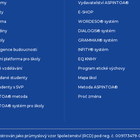
amy
Vydavatelství ASPINTOA®
ty
E-SHOP
rma
WORDESO® systém
diny
DIALOGIS® systém
oly
GRAMMAX® systém
ligence budoucnosti
INFITY® systém
lní platforma pro školy
EQ KNIHY
é vzdělávání
Program etické výchovy
dané studenty
Mapa škol
udenty s SVP
Metoda ASPINTOA®
TOA® metoda
Proč změna
TOA® systém pro školy
istrován jako průmyslový vzor Společenství (RCD) pod reg. č. 009173479-0