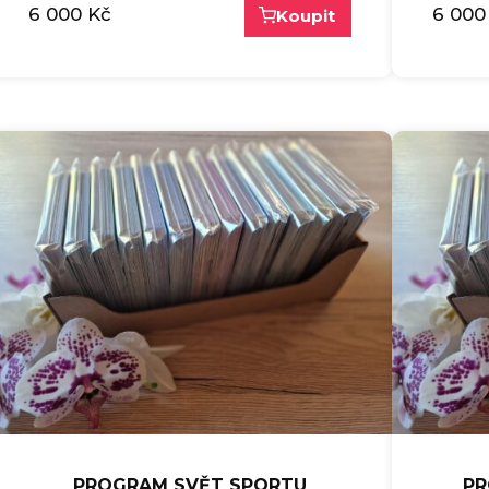
6 000
Kč
6 000
Koupit
PROGRAM SVĚT SPORTU
PR