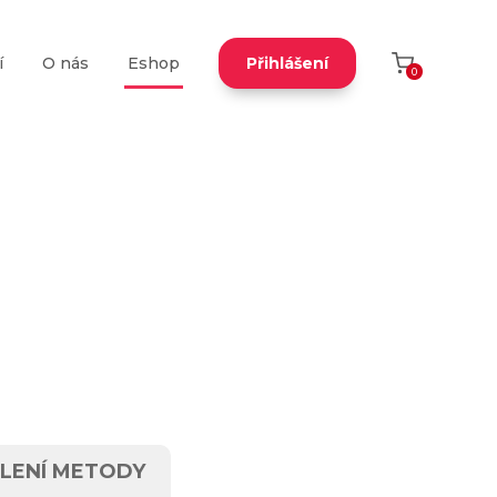
í
O nás
Eshop
Přihlášení
0
LENÍ METODY