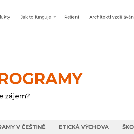
dukty
Jak to funguje
Řešení
Architekti vzděláván
PROGRAMY
e zájem?
AMY V ČEŠTINĚ
ETICKÁ VÝCHOVA
ŠKO