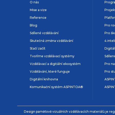
O nás
Progr
Mise a vize
Projek
Reference
Platfo
Blog
Pro ro
Sdílené vzdělávání
Pro šk
Skutečná změna vzdělávání
4 inte
Stačí začít
Digitá
Tvoříme vzdělávací systémy
Sdílen
Vzdělávací a digitální ekosystém
Pro na
Vzdělávání, které funguje
Pro st
Digitální knihovna
ASPIN
Komunikační systém ASPINTOA®
ASPIN
Design paměťově vizuálních vzdělávacích materiálů je reg