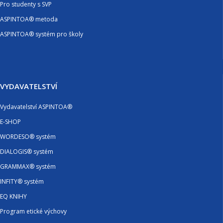
Pro studenty s SVP
ASPINTOA® metoda
ASPINTOA® systém pro školy
VYDAVATELSTVÍ
Vydavatelství ASPINTOA®
E-SHOP
WORDESO® systém
DIALOGIS® systém
GRAMMAX® systém
INFITY® systém
EQ KNIHY
Program etické výchovy