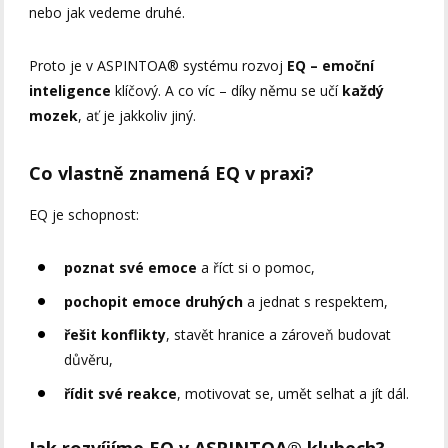
nebo jak vedeme druhé.
Proto je v ASPINTOA® systému rozvoj
EQ – emoční
inteligence
klíčový. A co víc – díky němu se učí
každý
mozek
, ať je jakkoliv jiný.
Co vlastně znamená EQ v praxi?
EQ je schopnost:
poznat své emoce
a říct si o pomoc,
pochopit emoce druhých
a jednat s respektem,
řešit konflikty
, stavět hranice a zároveň budovat
důvěru,
řídit své reakce
, motivovat se, umět selhat a jít dál.
Jak rozvíjíme EQ v ASPINTOA® klubech?