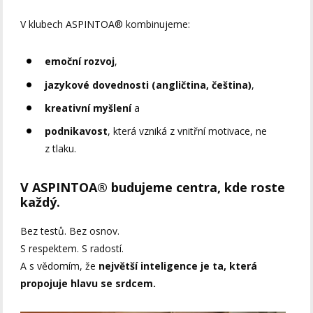
V klubech ASPINTOA® kombinujeme:
emoční rozvoj
,
jazykové dovednosti (angličtina, čeština)
,
kreativní myšlení
a
podnikavost
, která vzniká z vnitřní motivace, ne
z tlaku.
V ASPINTOA® budujeme centra, kde roste
každý.
Bez testů. Bez osnov.
S respektem. S radostí.
A s vědomím, že
největší inteligence je ta, která
propojuje hlavu se srdcem.