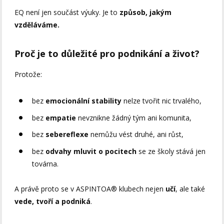
EQ není jen součást výuky. Je to
způsob, jakým
vzděláváme.
Proč je to důležité pro podnikání a život?
Protože:
bez
emocionální stability
nelze tvořit nic trvalého,
bez
empatie
nevznikne žádný tým ani komunita,
bez
sebereflexe
nemůžu vést druhé, ani růst,
bez
odvahy mluvit o pocitech
se ze školy stává jen
továrna.
A právě proto se v ASPINTOA® klubech nejen
učí
, ale také
vede, tvoří a podniká
.