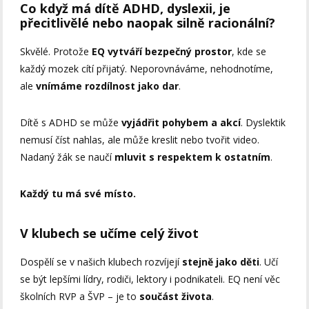
Co když má dítě ADHD, dyslexii, je
přecitlivělé nebo naopak silně racionální?
Skvělé. Protože
EQ vytváří bezpečný prostor
, kde se
každý mozek cítí přijatý. Neporovnáváme, nehodnotíme,
ale
vnímáme rozdílnost jako dar
.
Dítě s ADHD se může
vyjádřit pohybem a akcí
. Dyslektik
nemusí číst nahlas, ale může kreslit nebo tvořit video.
Nadaný žák se naučí
mluvit s respektem k ostatním
.
Každý tu má své místo.
V klubech se učíme celý život
Dospělí se v našich klubech rozvíjejí
stejně jako děti
. Učí
se být lepšími lídry, rodiči, lektory i podnikateli. EQ není věc
školních RVP a ŠVP – je to
součást života
.