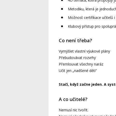
4D témata, která propojují j
Metodiku, která je jednoduc
Možnost certifikace učitelů 
Klubový přístup pro spoluprác
Co není třeba?
Vymýšlet vlastní výukové plány
Přebudovávat rozvrhy
Přemlouvat všechny naráz
Učit jen „nadšené děti“
Stačí, když začne jeden. A sys
A co učitelé?
Nemusí nic tvořit.