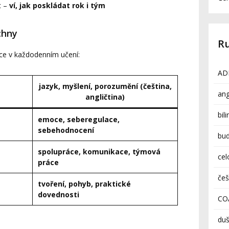
c –
ví, jak poskládat rok i tým
chny
R
ce v každodenním učení:
AD
jazyk, myšlení, porozumění (čeština,
ang
angličtina)
bil
emoce, seberegulace,
sebehodnocení
bud
spolupráce, komunikace, týmová
cel
práce
češ
tvoření, pohyb, praktické
dovednosti
CO
duš