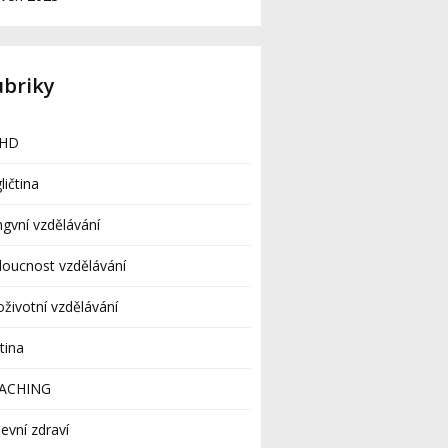
ubriky
HD
ličtina
ingvní vzdělávání
oucnost vzdělávání
oživotní vzdělávání
tina
ACHING
evní zdraví