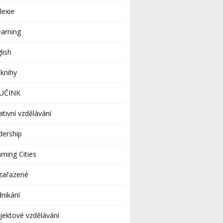
lexie
earning
lish
knihy
UČINK
ativní vzdělávání
dership
rning Cities
zařazené
nikání
jektové vzdělávání