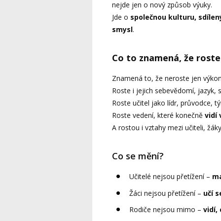
nejde jen o nový způsob výuky.
Jde o
společnou kulturu, sdílen
smysl
.
Co to znamená, že roste
Znamená to, že neroste jen výkon 
Roste i jejich sebevědomí, jazyk,
Roste učitel jako lídr, průvodce, 
Roste vedení, které konečně
vidí
A rostou i vztahy mezi učiteli, žáky
Co se mění?
Učitelé nejsou přetížení –
ma
Žáci nejsou přetížení –
učí 
Rodiče nejsou mimo –
vidí,