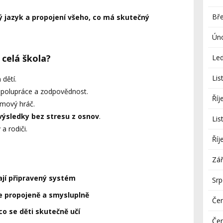
Bř
ý jazyk a propojení všeho, co má skutečný
Ún
 celá škola?
Le
Lis
dětí.
 spolupráce a zodpovědnost.
Říj
týmový hráč.
 výsledky bez stresu z osnov
.
Lis
 a rodiči.
Říj
Zář
jí připravený systém
Sr
se propojeně a smysluplně
Če
 co se děti skutečně učí
Če