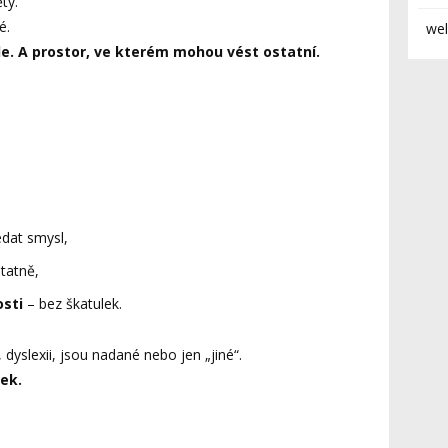
ty.
é.
wel
e. A prostor, ve kterém mohou vést ostatní.
edat smysl,
tatně,
osti
– bez škatulek.
dyslexii, jsou nadané nebo jen „jiné“.
ek.