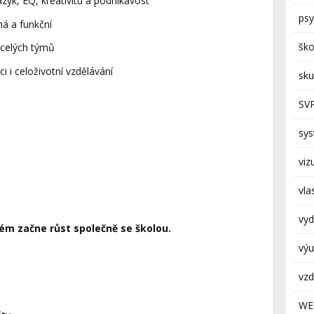
azyk, EQ, kreativitu a podnikavost
psy
há a funkční
ško
i celých týmů
i i celoživotní vzdělávání
sk
SV
sy
viz
vla
vyd
tém začne růst společně se školou.
výu
vzd
WE