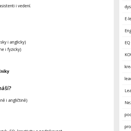
asistenti i vedení.
dys
E-l
Eng
ky i anglicky)
EQ 
e i fyzicky)
KO
kre
čníky
lea
náší?
Lea
ě i angličtině)
Ne
pod
pro