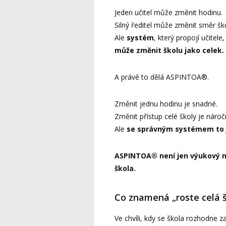
Jeden učitel může změnit hodinu.
Silný ředitel může změnit směr ško
Ale
systém
, který propojí učitele,
může změnit školu jako celek.
A právě to dělá ASPINTOA®.
Změnit jednu hodinu je snadné.
Změnit přístup celé školy je nároč
Ale
se správným systémem to jd
ASPINTOA® není jen výukový ná
škola.
Co znamená „roste celá š
Ve chvíli, kdy se škola rozhodne