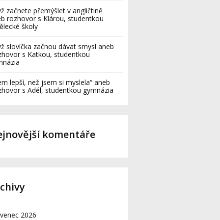
ž začnete přemýšlet v angličtině
b rozhovor s Klárou, studentkou
lecké školy
ž slovíčka začnou dávat smysl aneb
hovor s Katkou, studentkou
mnázia
em lepší, než jsem si myslela“ aneb
hovor s Adél, studentkou gymnázia
jnovější komentáře
chivy
rvenec 2026