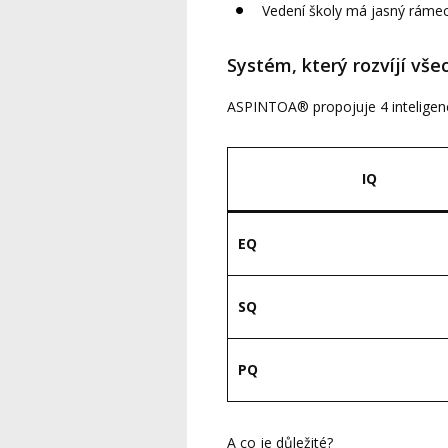
Vedení školy má jasný ráme
Systém, který rozvíjí vše
ASPINTOA® propojuje 4 inteligen
IQ
EQ
SQ
PQ
A co je důležité?