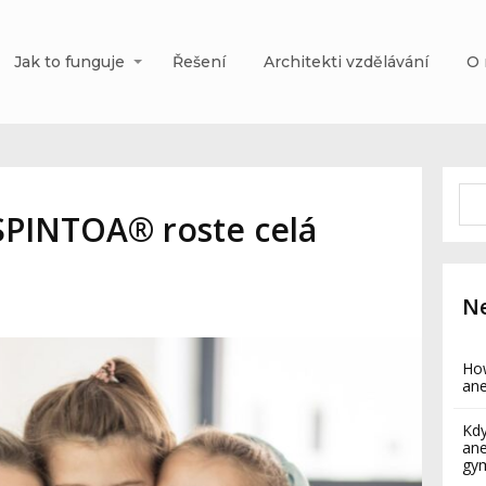
Jak to funguje
Řešení
Architekti vzdělávání
O 
PINTOA® roste celá
Ne
How
ane
Kdy
ane
gy