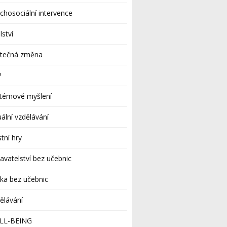
chosociální intervence
lství
utečná změna
P
stémové myšlení
uální vzdělávání
stní hry
avatelství bez učebnic
ka bez učebnic
ělávání
LL-BEING