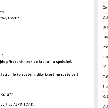
Če
ly.
Du
 žáky i rodiče,
Bř
Ún
Pro
né.
Lis
e přirozeně, krok po kroku – a společně.
Říj
stroj. Je to systém, díky kterému roste celá
Zář
Sr
kola“?
Kv
 zapojit do ASPINTOA®,
Du