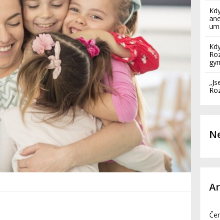
Kdy
ane
umě
Kdy
Roz
gy
„Js
Roz
Ne
Ar
Če