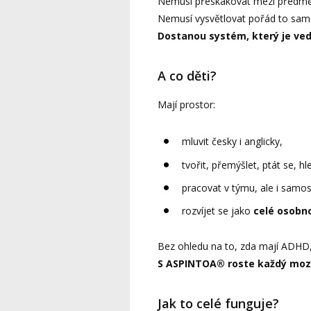
Nemusí přeskakovat mezi předmě
Nemusí vysvětlovat pořád to sam
Dostanou systém, který je ved
A co děti?
Mají prostor:
mluvit česky i anglicky,
tvořit, přemýšlet, ptát se, hl
pracovat v týmu, ale i samos
rozvíjet se jako
celé osobn
Bez ohledu na to, zda mají ADHD, 
S ASPINTOA® roste každý moz
Jak to celé funguje?