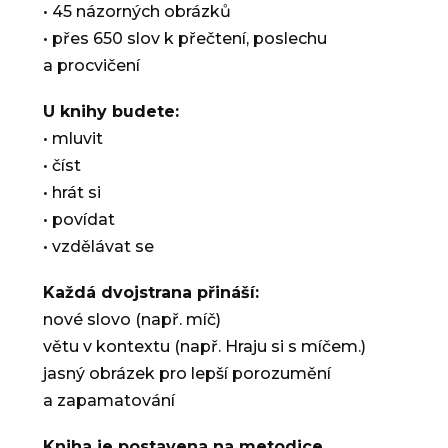
• 45 názorných obrázků
• přes 650 slov k přečtení, poslechu
a procvičení
U knihy budete:
• mluvit
• číst
• hrát si
• povídat
• vzdělávat se
Každá dvojstrana přináší:
nové slovo (např. míč)
větu v kontextu (např. Hraju si s míčem.)
jasný obrázek pro lepší porozumění
a zapamatování
Kniha je postavena na metodice