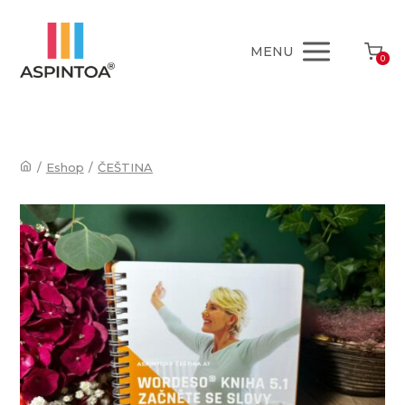
MENU
0
/
Eshop
/
ČEŠTINA