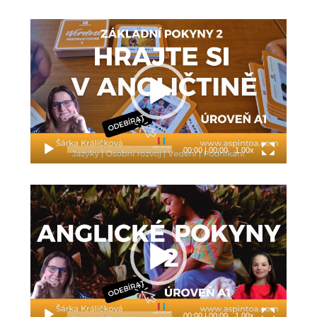
Video
přehrávač
00:00
|
00:00
1.00x
Video
přehrávač
00:00
|
00:00
1.00x