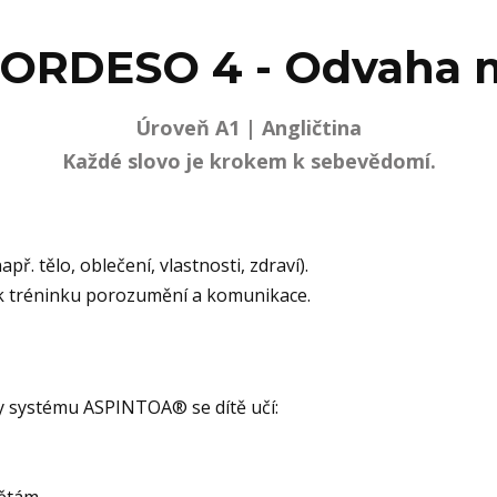
ORDESO 4 - Odvaha m
Úroveň A1 | Angličtina
Každé slovo je krokem k sebevědomí.
. tělo, oblečení, vlastnosti, zdraví).
 k tréninku porozumění a komunikace.
 systému ASPINTOA® se dítě učí:
ětám,