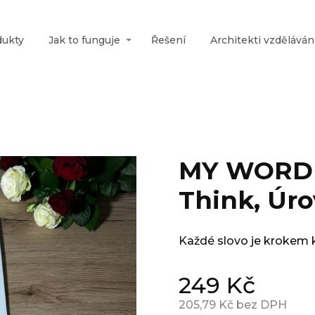
dukty
Jak to funguje
Řešení
Architekti vzděláván
MY WORDE
Think, Úro
Každé slovo je krokem 
249
Kč
205,79
Kč bez DPH