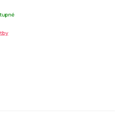
tupné
atby