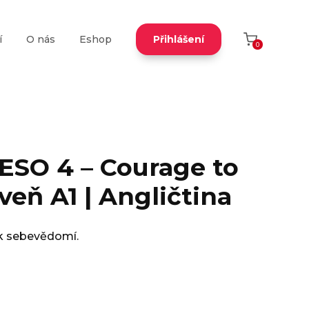
í
O nás
Eshop
Přihlášení
0
SO 4 – Courage to
veň A1 | Angličtina
k sebevědomí.