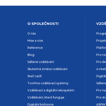
O SPOLEČNOSTI
VZDĚ
O nás
Progr
Mise a vize
Projek
Reference
Platfo
Blog
Pro ro
Sdílené vzdělávání
Pro šk
Skutečná změna vzdělávání
4 inte
Stačí začít
Digitá
Tvoříme vzdělávací systémy
Sdílen
Vzdělávací a digitální ekosystém
Pro na
Vzdělávání, které funguje
Pro st
Digitální knihovna
ASPIN