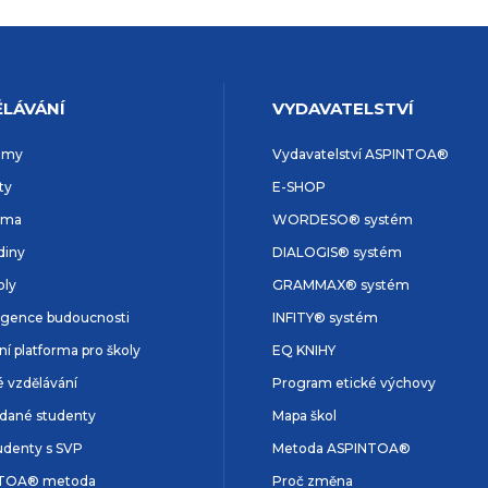
LÁVÁNÍ
VYDAVATELSTVÍ
amy
Vydavatelství ASPINTOA®
ty
E-SHOP
rma
WORDESO® systém
diny
DIALOGIS® systém
oly
GRAMMAX® systém
ligence budoucnosti
INFITY® systém
lní platforma pro školy
EQ KNIHY
é vzdělávání
Program etické výchovy
dané studenty
Mapa škol
udenty s SVP
Metoda ASPINTOA®
TOA® metoda
Proč změna