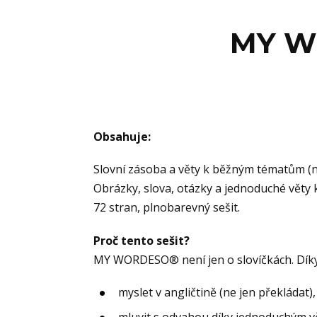
MY W
Obsahuje:
Slovní zásoba a věty k běžným tématům (např
Obrázky, slova, otázky a jednoduché věty
72 stran, plnobarevný sešit.
Proč tento sešit?
MY WORDESO® není jen o slovíčkách. Díky
myslet v angličtině (ne jen překládat),
mluvit s odvahou díky jednoduchým v