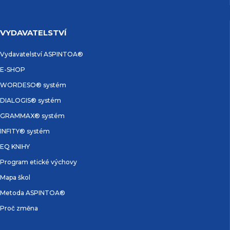
VYDAVATELSTVÍ
Vydavatelství ASPINTOA®
E-SHOP
WORDESO® systém
DIALOGIS® systém
GRAMMAX® systém
INFITY® systém
EQ KNIHY
Program etické výchovy
Mapa škol
Metoda ASPINTOA®
Proč změna