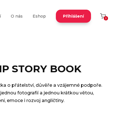
í
O nás
Eshop
Přihlášení
0
IP STORY BOOK
ka o přátelství, důvěře a vzájemné podpoře.
jednou fotografií a jednou krátkou větou,
í, emoce i rozvoj angličtiny.