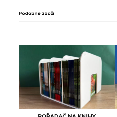
Podobné zboží
COLLECTION OF STORY BOOKS 2
FUTURE CITIES STORY BOOK
FAIRYLAND STORY BOOK
POŘADAČ NA KNIHY