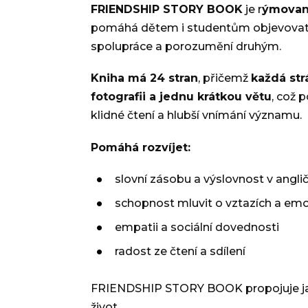
FRIENDSHIP STORY BOOK
je r
ýmovaná
pomáhá dětem i studentům objevovat 
spolupráce a porozumění druhým.
Kniha má 24 stran
, přičemž
každá str
fotografii a jednu krátkou větu
, což 
klidné čtení a hlubší vnímání významu.
Pomáhá rozvíjet:
slovní zásobu a výslovnost v anglič
schopnost mluvit o vztazích a em
empatii a sociální dovednosti
radost ze čtení a sdílení
FRIENDSHIP STORY BOOK propojuje ja
život.