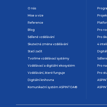
O nás
Progr
Mise a vize
Projek
Reference
Platfo
Blog
Pro ro
Sdílené vzdělávání
Pro šk
Skutečná změna vzdělávání
4 inte
Stačí začít
Digitá
Tvoříme vzdělávací systémy
Sdílen
Vzdělávací a digitální ekosystém
Pro na
Vzdělávání, které funguje
Pro st
Digitální knihovna
ASPIN
Komunikační systém ASPINTOA®
ASPIN