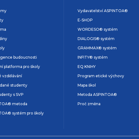
amy
Vydavatelství ASPINTOA®
ty
E-SHOP
rma
WORDESO® systém
diny
DIALOGIS® systém
oly
GRAMMAX® systém
ligence budoucnosti
INFITY® systém
lní platforma pro školy
EQ KNIHY
é vzdělávání
Program etické výchovy
dané studenty
Mapa škol
udenty s SVP
Metoda ASPINTOA®
TOA® metoda
Proč změna
TOA® systém pro školy