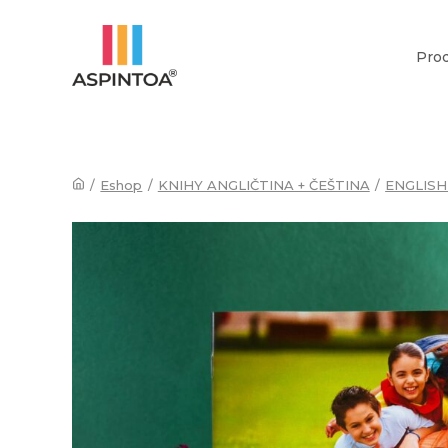
Pro
/
Eshop
/
KNIHY ANGLIČTINA + ČEŠTINA
/
ENGLIS