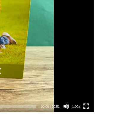
00:00
|
00:51
1.00x