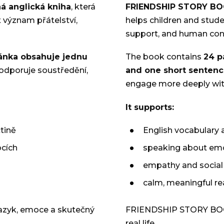
 anglická kniha
, která
FRIENDSHIP STORY B
význam přátelství,
helps children and stude
support, and human con
ánka obsahuje jednu
The book contains
24 p
podporuje soustředění,
and one short senten
engage more deeply wit
It supports:
tině
English vocabulary 
ocích
speaking about emo
empathy and socia
calm, meaningful r
zyk, emoce a skutečný
FRIENDSHIP STORY BOOK
real life.