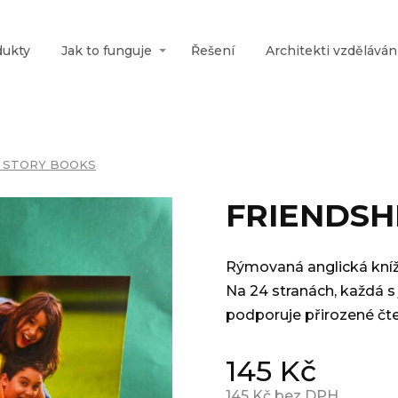
dukty
Jak to funguje
Řešení
Architekti vzděláván
H STORY BOOKS
FRIENDSH
Rýmovaná anglická kníž
Na 24 stranách, každá s 
podporuje přirozené čten
145
Kč
145
Kč bez DPH