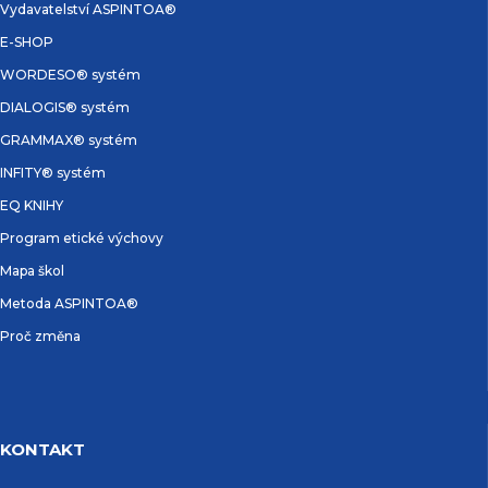
Vydavatelství ASPINTOA®
E-SHOP
WORDESO® systém
DIALOGIS® systém
GRAMMAX® systém
INFITY® systém
EQ KNIHY
Program etické výchovy
Mapa škol
Metoda ASPINTOA®
Proč změna
KONTAKT