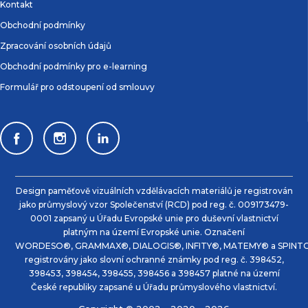
Kontakt
Obchodní podmínky
Zpracování osobních údajů
Obchodní podmínky pro e-learning
Formulář pro odstoupení od smlouvy
Design paměťově vizuálních vzdělávacích materiálů je registrován
jako průmyslový vzor Společenství (RCD) pod reg. č. 009173479-
0001 zapsaný u Úřadu Evropské unie pro duševní vlastnictví
platným na území Evropské unie. Označení
WORDESO®, GRAMMAX®, DIALOGIS®, INFITY®, MATEMY® a SPINTO
registrovány jako slovní ochranné známky pod reg. č. 398452,
398453, 398454, 398455, 398456 a 398457 platné na území
České republiky zapsané u Úřadu průmyslového vlastnictví.