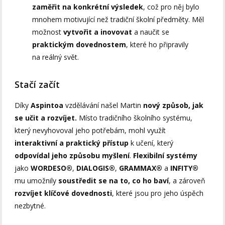
zaměřit na konkrétní výsledek
, což pro něj bylo
mnohem motivující než tradiční školní předměty. Měl
možnost
vytvořit a inovovat
a naučit se
praktickým dovednostem
, které ho připravily
na reálný svět.
Stačí začít
Díky
Aspintoa
vzdělávání našel Martin
nový způsob, jak
se učit a rozvíjet.
Místo tradičního školního systému,
který nevyhovoval jeho potřebám, mohl využít
interaktivní a praktický přístup
k učení, který
odpovídal jeho způsobu myšlení
.
Flexibilní systémy
jako
WORDESO®
,
DIALOGIS®
,
GRAMMAX®
a
INFITY®
mu umožnily
soustředit se na to, co ho baví
, a zároveň
rozvíjet klíčové dovednosti
, které jsou pro jeho úspěch
nezbytné.