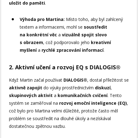
uložit do paměti
.
Výhoda pro Martina:
Místo toho, aby byl zahlcený
textem a informacemi, mohl se
soustředit
na konkrétní věc
a
vizuálně spojit slovo
s obrazem
, což podporovalo jeho
kreativní
myšlení
a
rychlé zpracování informací
.
2. Aktivní učení a rozvoj EQ s DIALOGIS®
Když Martin začal používat
DIALOGIS®
, dostal příležitost se
aktivně zapojit
do výuky prostřednictvím
diskuzí
,
skupinových aktivit
a
komunikačních cvičení
. Tento
systém se zaměřoval na
rozvoj emoční inteligence (EQ)
,
což bylo pro Martina velmi důležité, protože často měl
problém se soustředit na dlouhé úkoly a nezískával
dostatečnou zpětnou vazbu.