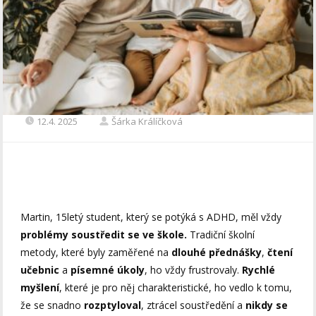
12.4. 2025
Šárka Králíčková
Martin, 15letý student, který se potýká s ADHD, měl vždy
problémy soustředit se ve škole.
Tradiční školní
metody, které byly zaměřené na
dlouhé přednášky
,
čtení
učebnic
a
písemné úkoly
, ho vždy frustrovaly.
Rychlé
myšlení
, které je pro něj charakteristické, ho vedlo k tomu,
že se snadno
rozptyloval
, ztrácel soustředění a
nikdy se