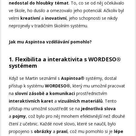
nedostal do hloubky témat
. To, co se od něj očekávalo
ve škole, ho dusilo a omezovalo jeho potenciál. Ačkoliv byl
velmi
kreativní
a
inovativní
, jeho schopnosti se nikdy
neprojevily v tradičním školním systému.
Jak mu Aspintoa vzdělávání pomohlo?
1. Flexibilita a interaktivita s WORDESO®
systémem
Když se Martin seznámil s
Aspintoa
® systémy, dostal
přístup k systému
WORDESO®
, který mu umožnil pracovat
na
slovní zásobě a komunikaci
prostřednictvím
interaktivních karet
a
vizuálních materiálů
. Tento
přístup mu umožnil soustředit se na
jednotlivá slova
a
pojmy
, což bylo pro něj mnohem efektivnější než dlouhé
čtení z učebnic. Každé nové slovo, které se naučil, bylo
propojeno s
obrázky
a
praxí
, což mu pomohlo si je
lépe