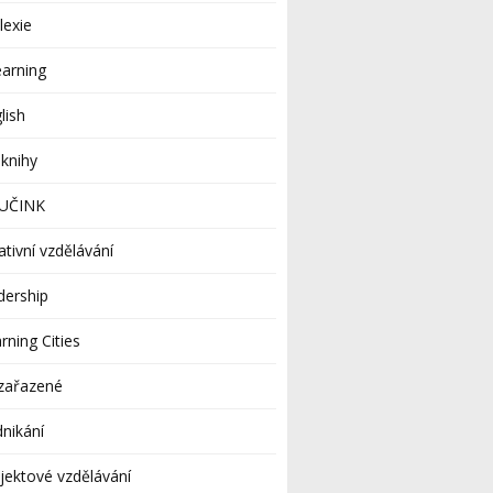
lexie
earning
lish
knihy
UČINK
ativní vzdělávání
dership
rning Cities
zařazené
nikání
jektové vzdělávání