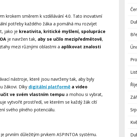
Če
ým krokem směrem k vzdělávání 4.0. Tato inovativní
Du
uální potřeby každého žáka a pomáhá mu rozvíjet
t, jako je
kreativita, kritické myšlení, spolupráce
Bř
TOA
je navržen tak,
aby se učilo mezipředmětově
,
ztahy mezi různými oblastmi a
aplikovat znalosti
Ún
Pro
Lis
cí nástroje, které jsou navrženy tak, aby byly
Říj
mu žákovi. Díky
digitální platformě
a video
e
učit ve svém vlastním tempu
a mohou si vybrat,
Zář
uje vytvořit prostředí, ve kterém se každý žák cítí
ní svého plného potenciálu.
Sr
Kv
je prvním důležitým prvkem ASPINTOA systému.
Du