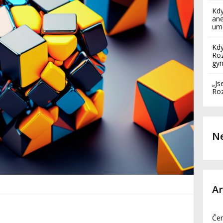
Kdy
ane
umě
Kdy
Roz
gy
„Js
Roz
Ne
á
Ar
Če