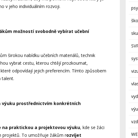
ho v jeho individuálním rozvoji.
psy
ško
žákům možností svobodně vybírat učební
sk
SV
 širokou nabídku učebních materiálů, technik
sy
ohou vybrat cestu, kterou chtějí prozkoumat,
 které odpovídají jejich preferencím. Tímto způsobem
viz
 talent.
vla
vyd
na výuku prostřednictvím konkrétních
výu
vzd
na praktickou a projektovou výuku
, kde se žáci
WE
ch projektů. To umožňuje žákům r
ozvíjet