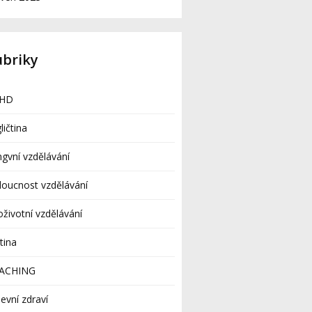
ubriky
HD
ličtina
ingvní vzdělávání
oucnost vzdělávání
oživotní vzdělávání
tina
ACHING
evní zdraví