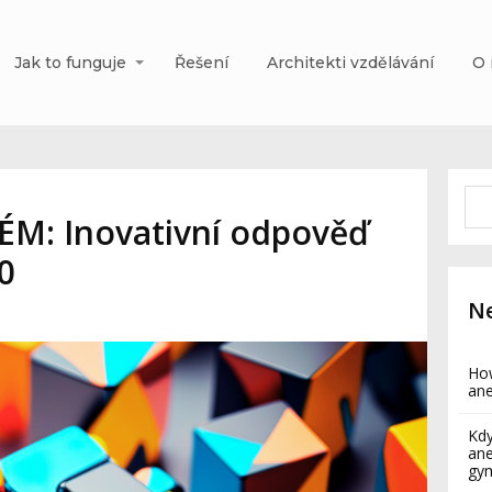
Jak to funguje
Řešení
Architekti vzdělávání
O 
M: Inovativní odpověď
0
Ne
How
ane
Kdy
ane
gy