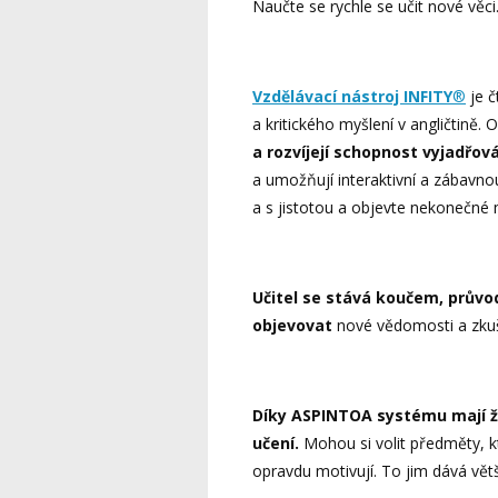
Naučte se rychle se učit nové věci
Vzdělávací nástroj INFITY
®
je č
a kritického myšlení v angličtině.
a rozvíjejí schopnost vyjadřová
a umožňují interaktivní a zábavn
a s jistotou a objevte nekonečné 
Učitel se stává koučem, prů
objevovat
nové vědomosti a zkuš
Díky ASPINTOA systému mají ž
učení.
Mohou si volit předměty, kte
opravdu motivují. To jim dává vě