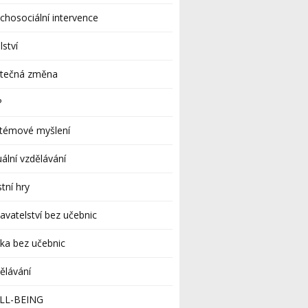
chosociální intervence
lství
utečná změna
P
stémové myšlení
uální vzdělávání
stní hry
avatelství bez učebnic
ka bez učebnic
ělávání
LL-BEING