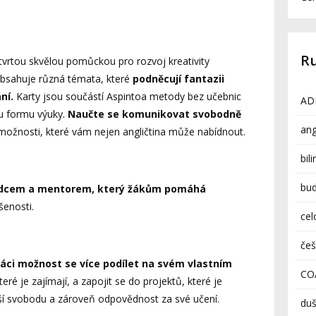
.
R
tvrtou skvělou pomůckou pro rozvoj kreativity
 Obsahuje různá témata, které
podněcují fantazii
ní.
Karty jsou součástí Aspintoa metody bez učebnic
AD
ou formu výuky.
Naučte se komunikovat svobodně
ang
možnosti, které vám nejen angličtina může nabídnout.
bil
bud
vodcem a mentorem, který žákům pomáhá
enosti.
cel
češ
áci možnost se více podílet na svém vlastním
CO
ré je zajímají, a zapojit se do projektů, které je
tší svobodu a zároveň odpovědnost za své učení.
duš