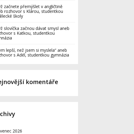
ž začnete přemýšlet v angličtině
b rozhovor s Klárou, studentkou
lecké školy
ž slovíčka začnou dávat smysl aneb
hovor s Katkou, studentkou
mnázia
em lepší, než jsem si myslela“ aneb
hovor s Adél, studentkou gymnázia
jnovější komentáře
chivy
rvenec 2026