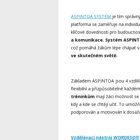
ASPINTOA SYSTÉM
je tím správn
platforma se zaměřuje na individ
klíčové dovednosti pro budoucnos
a komunikace.
Systém ASPIN
což pomáhá žákům lépe chápat v
ve skutečném světě.
Základem ASPINTOA jsou 4 vzděláva
flexibilní a přizpůsobitelné každé
tréninkům
mají žáci možnost s
kdy a kde se chtějí učit. To umožň
podporován a motivován k dosaže
Vzdělávací nástroj WORDESO
®