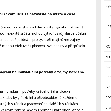
dys
ění žákům učit se nezávisle na místě a čase.
E-l
Eng
čit se kdykoliv a kdekoli díky digitální platformě
to flexibilitě si žáci mohou vytvořit svůj vlastní učební
EQ 
pu, což je ideální pro ty, kteří mají různé zájmy
é mohou efektivněji plánovat své hodiny a přizpůsobit
KO
kre
lea
aměření na individuální potřeby a zájmy každého
Lea
Ne
individuální potřeby každého žáka. Učební
pod
tak, aby byly flexibilní a přizpůsobitelné každému
silných stránek a pracování na slabších stránkách
pro
 s každým žákem, aby mu pomohli najít obor, který je