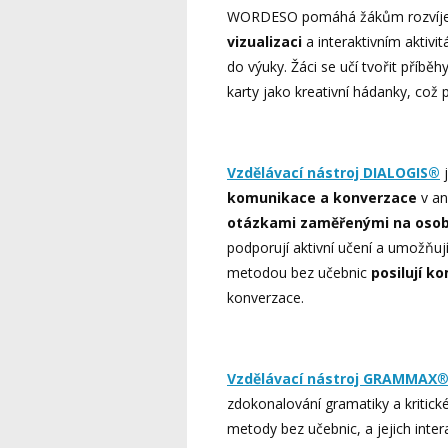
WORDESO pomáhá žákům rozvíjet sl
vizualizaci
a interaktivním aktivi
do výuky. Žáci se učí tvořit příbě
karty jako kreativní hádanky, což
Vzdělávací nástroj DIALOGIS®
komunikace a konverzace
v an
otázkami zaměřenými na osobn
podporují aktivní učení a umožňují
metodou bez učebnic
posilují k
konverzace.
Vzdělávací nástroj GRAMMAX
zdokonalování gramatiky a kritické
metody bez učebnic, a jejich intera