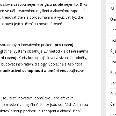
ovní zásobu nejen v angličtině, ale nejen to.
Díky
Bř
tám se učí kreativnímu myšlení a aktivnímu zapojení
hy, trénovat čtení s porozuměním a využívat fyzické
Ún
 posouvá jejich učení na novou úroveň.
Le
Lis
jsou druhým inovativním prvkem
pro rozvoj
gličtině. Systém obsahuje 27 metodik s
otevřenými
Říj
í rozvoj.
Karty kombinují slovní a vizuální podněty,
Lis
 budovat inspirativní dialogy. Společně s Aspintoa
omunikativní schopnosti a umění vést
zajímavé
Říj
Zář
Sr
®
jsou třetí inovativní pomůckou pro efektivní
Če
ho myšlení v angličtině. Karty jsou součástí Aspintoa
ktivní přístup podporuje zapojení a aktivní učení.
Če