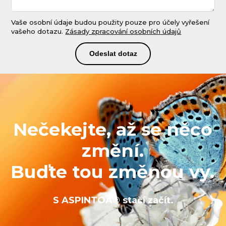
Vaše osobní údaje budou použity pouze pro účely vyřešení
vašeho dotazu.
Zásady zpracování osobních údajů
Odeslat dotaz
Nečekejte, až se něco
změní.
Buďte tou změnou vy.
S ASPINTOA® stačí začít.