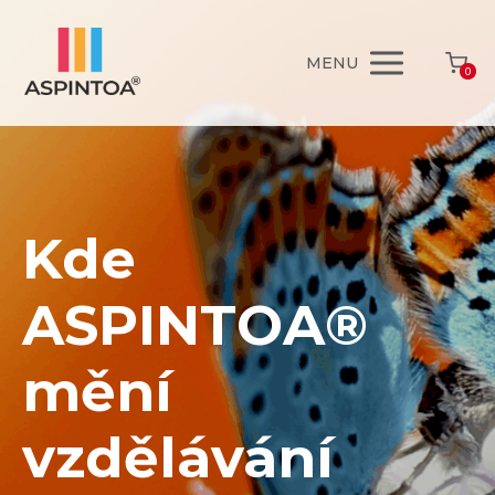
MENU
0
Kde
ASPINTOA®
mění
vzdělávání