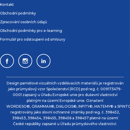
Kontakt
Obchodní podmínky
Zpracování osobních údajů
Obchodní podmínky pro e-learning
Formulář pro odstoupení od smlouvy
Design paměťově vizuálních vzdělávacích materiálů je registrován
jako průmyslový vzor Společenství (RCD) pod reg. č. 009173479-
0001 zapsaný u Úřadu Evropské unie pro duševní vlastnictví
platným na území Evropské unie. Označení
WORDESO®, GRAMMAX®, DIALOGIS®, INFITY®, MATEMY® a SPINTO
registrovány jako slovní ochranné známky pod reg. č. 398452,
398453, 398454, 398455, 398456 a 398457 platné na území
České republiky zapsané u Úřadu průmyslového vlastnictví.