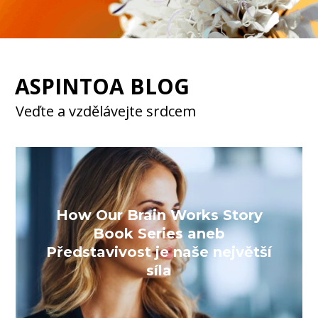
ASPINTOA BLOG
Veďte a vzdělávejte srdcem
How Our Brain Works Story
Book Series aneb
Představivost je naše největší
síla