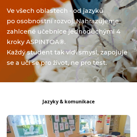
Ve všech oblastech - od jazyků
po osobnostní rozvoj. Nahrazujeme
zahlcené učebnice jednoduchými 4
kroky ASPINTOA®.
Každý student tak vidí smysl, zapojuje
se a učí se pro život, ne pro test.
Jazyky & komunikace