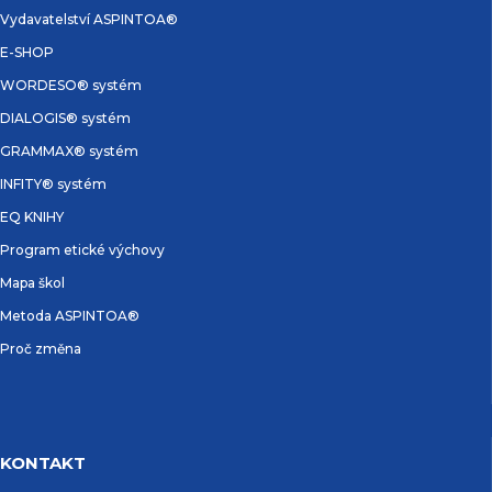
Vydavatelství ASPINTOA®
E-SHOP
WORDESO® systém
DIALOGIS® systém
GRAMMAX® systém
INFITY® systém
EQ KNIHY
Program etické výchovy
Mapa škol
Metoda ASPINTOA®
Proč změna
KONTAKT