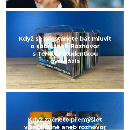
Když se přestanete bát mluvit
o sobě aneb Rozhovor
s Terkou, studentkou
gymnázia
Když začnete přemýšlet
v angličtině aneb rozhovor